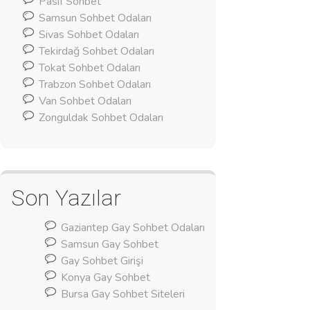
Pasif Sohbet
Samsun Sohbet Odaları
Sivas Sohbet Odaları
Tekirdağ Sohbet Odaları
Tokat Sohbet Odaları
Trabzon Sohbet Odaları
Van Sohbet Odaları
Zonguldak Sohbet Odaları
Son Yazılar
Gaziantep Gay Sohbet Odaları
Samsun Gay Sohbet
Gay Sohbet Girişi
Konya Gay Sohbet
Bursa Gay Sohbet Siteleri