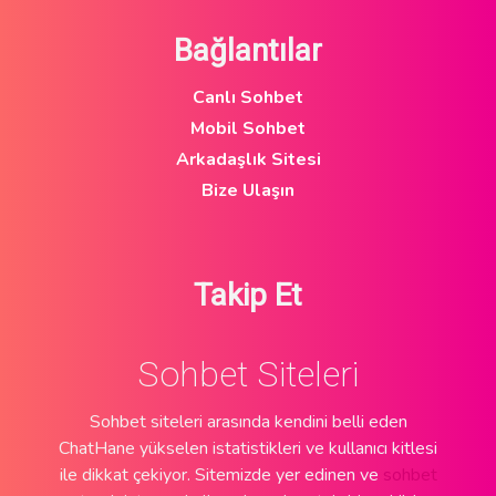
Bağlantılar
Canlı Sohbet
Mobil Sohbet
Arkadaşlık Sitesi
Bize Ulaşın
Takip Et
Sohbet Siteleri
Sohbet siteleri arasında kendini belli eden
ChatHane yükselen istatistikleri ve kullanıcı kitlesi
ile dikkat çekiyor. Sitemizde yer edinen ve
sohbet