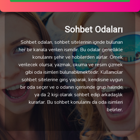
Sohbet Odaları
Sohbet odaları, sohbet sitelerinin içinde bulunan
her bir kanala verilen isimdir. Bu odalar genellikle
konularını şehir ve hobilerden alırlar. Örnek
verilecek olursa; yazmak, okuma ve resim çizmek
gibi oda isimleri bulunabilmektedir. Kullanıcılar
sohbet sitelerine giriş yaparak, kendisine uygun
bir oda seçer ve o odanın içerisinde grup halinde
ya da 2 kişi olarak sohbet edip arkadaşlık
kurarlar. Bu sohbet konularını da oda isimleri
belirler.