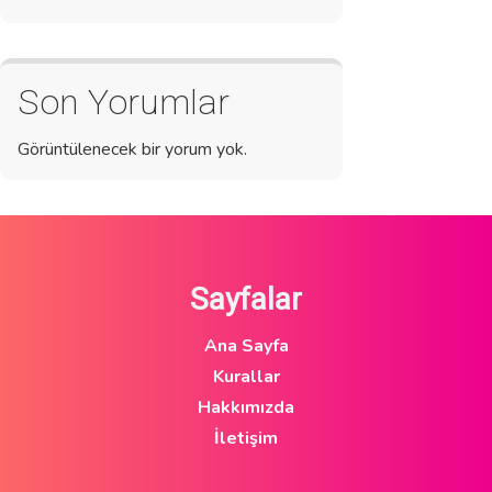
Son Yorumlar
Görüntülenecek bir yorum yok.
Sayfalar
Ana Sayfa
Kurallar
Hakkımızda
İletişim