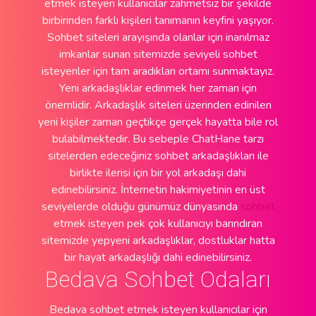
etmek isteyen kullanıcılar zahmetsiz bir şekilde
birbirinden farklı kişileri tanımanın keyfini yaşıyor.
Sohbet siteleri arayışında olanlar için inanılmaz
imkanlar sunan sitemizde seviyeli sohbet
isteyenler için tam aradıkları ortamı sunmaktayız.
Yeni arkadaşlıklar edinmek her zaman için
önemlidir. Arkadaşlık siteleri üzerinden edinilen
yeni kişiler zaman geçtikçe gerçek hayatta bile rol
bulabilmektedir. Bu sebeple ChatHane tarzı
sitelerden edeceğiniz sohbet arkadaşlıkları ile
birlikte ilerisi için bir yol arkadaşı dahi
edinebilirsiniz. İnternetin hakimiyetinin en üst
seviyelerde olduğu günümüz dünyasında
sohbet
etmek isteyen pek çok kullanıcıyı barındıran
sitemizde yepyeni arkadaşlıklar, dostluklar hatta
bir hayat arkadaşlığı dahi edinebilirsiniz.
Bedava Sohbet Odaları
Bedava sohbet etmek isteyen kullanıcılar için