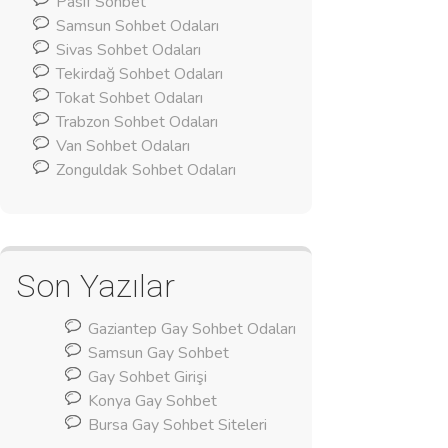
Pasif Sohbet
Samsun Sohbet Odaları
Sivas Sohbet Odaları
Tekirdağ Sohbet Odaları
Tokat Sohbet Odaları
Trabzon Sohbet Odaları
Van Sohbet Odaları
Zonguldak Sohbet Odaları
Son Yazılar
Gaziantep Gay Sohbet Odaları
Samsun Gay Sohbet
Gay Sohbet Girişi
Konya Gay Sohbet
Bursa Gay Sohbet Siteleri