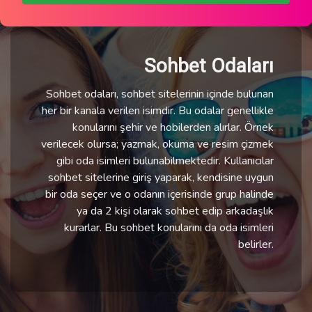
Sohbet Odaları
Sohbet odaları, sohbet sitelerinin içinde bulunan
her bir kanala verilen isimdir. Bu odalar genellikle
konularını şehir ve hobilerden alırlar. Örnek
verilecek olursa; yazmak, okuma ve resim çizmek
gibi oda isimleri bulunabilmektedir. Kullanıcılar
sohbet sitelerine giriş yaparak, kendisine uygun
bir oda seçer ve o odanın içerisinde grup halinde
ya da 2 kişi olarak sohbet edip arkadaşlık
kurarlar. Bu sohbet konularını da oda isimleri
belirler.