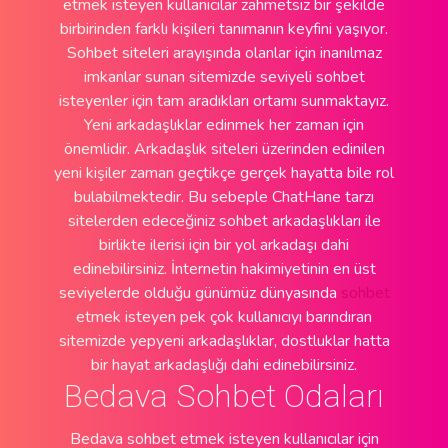
etmek isteyen kullanıcılar zahmetsiz bir şekilde
birbirinden farklı kişileri tanımanın keyfini yaşıyor.
Sohbet siteleri arayışında olanlar için inanılmaz
imkanlar sunan sitemizde seviyeli sohbet
isteyenler için tam aradıkları ortamı sunmaktayız.
Yeni arkadaşlıklar edinmek her zaman için
önemlidir. Arkadaşlık siteleri üzerinden edinilen
yeni kişiler zaman geçtikçe gerçek hayatta bile rol
bulabilmektedir. Bu sebeple ChatHane tarzı
sitelerden edeceğiniz sohbet arkadaşlıkları ile
birlikte ilerisi için bir yol arkadaşı dahi
edinebilirsiniz. İnternetin hakimiyetinin en üst
seviyelerde olduğu günümüz dünyasında
sohbet
etmek isteyen pek çok kullanıcıyı barındıran
sitemizde yepyeni arkadaşlıklar, dostluklar hatta
bir hayat arkadaşlığı dahi edinebilirsiniz.
Bedava Sohbet Odaları
Bedava sohbet etmek isteyen kullanıcılar için