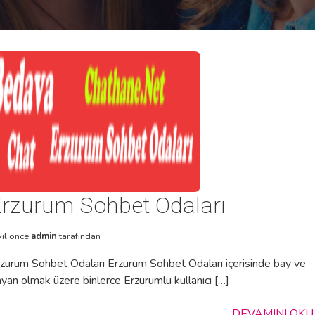
Erzurum Sohbet Odaları
yıl önce
admin
tarafından
zurum Sohbet Odaları Erzurum Sohbet Odaları içerisinde bay ve
yan olmak üzere binlerce Erzurumlu kullanıcı […]
DEVAMINI OKU