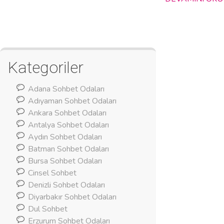
Kategoriler
Adana Sohbet Odaları
Adıyaman Sohbet Odaları
Ankara Sohbet Odaları
Antalya Sohbet Odaları
Aydın Sohbet Odaları
Batman Sohbet Odaları
Bursa Sohbet Odaları
Cinsel Sohbet
Denizli Sohbet Odaları
Diyarbakır Sohbet Odaları
Dul Sohbet
Erzurum Sohbet Odaları