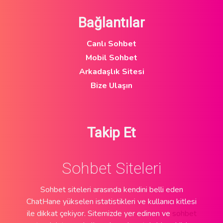
Bağlantılar
Canlı Sohbet
Mobil Sohbet
Arkadaşlık Sitesi
Bize Ulaşın
Takip Et
Sohbet Siteleri
Sohbet siteleri arasında kendini belli eden
ChatHane yükselen istatistikleri ve kullanıcı kitlesi
ile dikkat çekiyor. Sitemizde yer edinen ve
sohbet