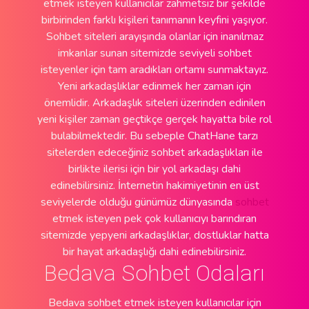
etmek isteyen kullanıcılar zahmetsiz bir şekilde
birbirinden farklı kişileri tanımanın keyfini yaşıyor.
Sohbet siteleri arayışında olanlar için inanılmaz
imkanlar sunan sitemizde seviyeli sohbet
isteyenler için tam aradıkları ortamı sunmaktayız.
Yeni arkadaşlıklar edinmek her zaman için
önemlidir. Arkadaşlık siteleri üzerinden edinilen
yeni kişiler zaman geçtikçe gerçek hayatta bile rol
bulabilmektedir. Bu sebeple ChatHane tarzı
sitelerden edeceğiniz sohbet arkadaşlıkları ile
birlikte ilerisi için bir yol arkadaşı dahi
edinebilirsiniz. İnternetin hakimiyetinin en üst
seviyelerde olduğu günümüz dünyasında
sohbet
etmek isteyen pek çok kullanıcıyı barındıran
sitemizde yepyeni arkadaşlıklar, dostluklar hatta
bir hayat arkadaşlığı dahi edinebilirsiniz.
Bedava Sohbet Odaları
Bedava sohbet etmek isteyen kullanıcılar için