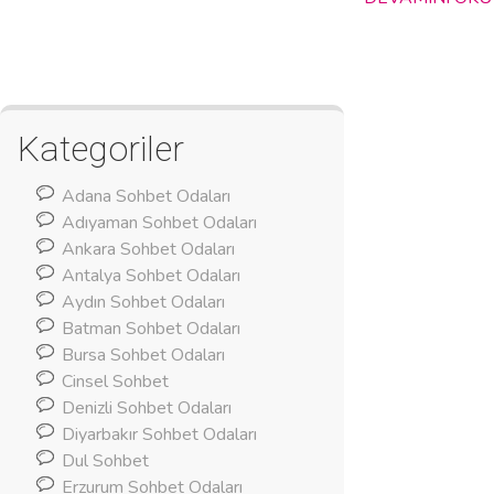
Kategoriler
Adana Sohbet Odaları
Adıyaman Sohbet Odaları
Ankara Sohbet Odaları
Antalya Sohbet Odaları
Aydın Sohbet Odaları
Batman Sohbet Odaları
Bursa Sohbet Odaları
Cinsel Sohbet
Denizli Sohbet Odaları
Diyarbakır Sohbet Odaları
Dul Sohbet
Erzurum Sohbet Odaları