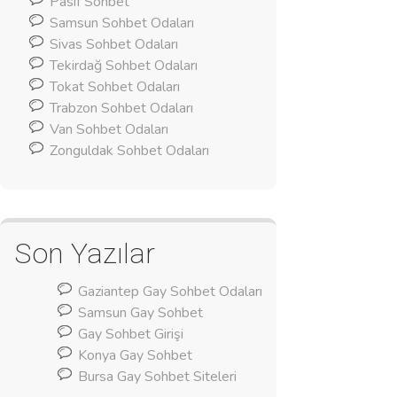
Pasif Sohbet
Samsun Sohbet Odaları
Sivas Sohbet Odaları
Tekirdağ Sohbet Odaları
Tokat Sohbet Odaları
Trabzon Sohbet Odaları
Van Sohbet Odaları
Zonguldak Sohbet Odaları
Son Yazılar
Gaziantep Gay Sohbet Odaları
Samsun Gay Sohbet
Gay Sohbet Girişi
Konya Gay Sohbet
Bursa Gay Sohbet Siteleri