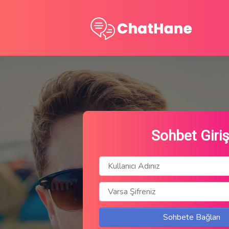
Sohbet Giriş
Sohbete Bağlan