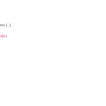
ıcı […]
OKU