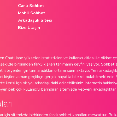
Canlı Sohbet
Mobil Sohbet
Arkadaşlık Sitesi
Bize Ulaşın
en ChatHane yükselen istatistikleri ve kullanıcı kitlesi ile dikkat 
ekilde birbirinden farklı kişileri tanımanın keyfini yaşıyor. Sohbet si
 isteyenler için tam aradıkları ortamı sunmaktayız. Yeni arkadaşlı
eni kişiler zaman geçtikçe gerçek hayatta bile rol bulabilmektedir
kte ilerisi için bir yol arkadaşı dahi edinebilirsiniz. İnternetin haki
en pek çok kullanıcıyı barındıran sitemizde yepyeni arkadaşlıklar, 
ları
 için sitemizde birbirinden farklı sohbet kanalları mevcuttur. Bu ka