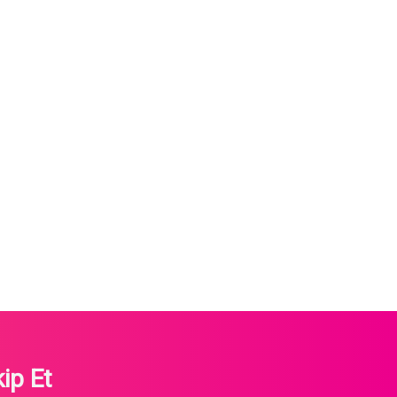
ip Et