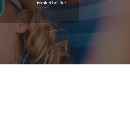
isimleri belirler.