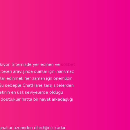
çekiyor. Sitemizde yer edinen ve
sohbet
teleri arayışında olanlar için inanılmaz
klar edinmek her zaman için önemlidir.
. Bu sebeple ChatHane tarzı sitelerden
miyetinin en üst seviyelerde olduğu
dostluklar hatta bir hayat arkadaşlığı
nallar üzerinden dilediğiniz kadar