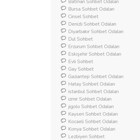
Batman Sohbet Odaları
Bursa Sohbet Odaları
Cinsel Sohbet
Denizli Sohbet Odaları
Diyarbakır Sohbet Odaları
Dul Sohbet
Erzurum Sohbet Odaları
Eskişehir Sohbet Odaları
Evli Sohbet
Gay Sohbet
Gaziantep Sohbet Odaları
Hatay Sohbet Odaları
istanbul Sohbet Odaları
izmir Sohbet Odaları
jigolo Sohbet Odaları
Kayseri Sohbet Odaları
Kocaeli Sohbet Odaları
Konya Sohbet Odaları
Lezbiyen Sohbet