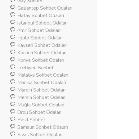
Gay Sohbet
Gaziantep Sohbet Odaları
Hatay Sohbet Odaları
istanbul Sohbet Odaları
izmir Sohbet Odaları
jigolo Sohbet Odaları
Kayseri Sohbet Odaları
Kocaeli Sohbet Odaları
Konya Sohbet Odaları
Lezbiyen Sohbet
Malatya Sohbet Odaları
Manisa Sohbet Odaları
Mardin Sohbet Odaları
Mersin Sohbet Odaları
Muğla Sohbet Odaları
Ordu Sohbet Odaları
Pasif Sohbet
Samsun Sohbet Odaları
Sivas Sohbet Odaları