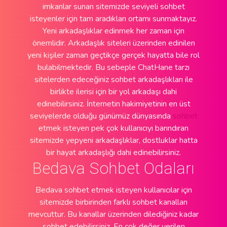
imkanlar sunan sitemizde seviyeli sohbet
isteyenler için tam aradıkları ortamı sunmaktayız.
Yeni arkadaşlıklar edinmek her zaman için
önemlidir. Arkadaşlık siteleri üzerinden edinilen
yeni kişiler zaman geçtikçe gerçek hayatta bile rol
bulabilmektedir. Bu sebeple ChatHane tarzı
sitelerden edeceğiniz sohbet arkadaşlıkları ile
birlikte ilerisi için bir yol arkadaşı dahi
edinebilirsiniz. İnternetin hakimiyetinin en üst
seviyelerde olduğu günümüz dünyasında
sohbet
etmek isteyen pek çok kullanıcıyı barındıran
sitemizde yepyeni arkadaşlıklar, dostluklar hatta
bir hayat arkadaşlığı dahi edinebilirsiniz.
Bedava Sohbet Odaları
Bedava sohbet etmek isteyen kullanıcılar için
sitemizde birbirinden farklı sohbet kanalları
mevcuttur. Bu kanallar üzerinden dilediğiniz kadar
sohbet edebilirsiniz. En çok değer verilen