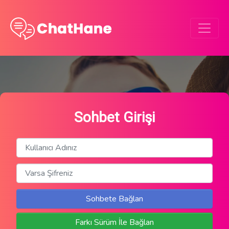
Sohbet Girişi
Sohbete Bağlan
Farkı Sürüm İle Bağlan