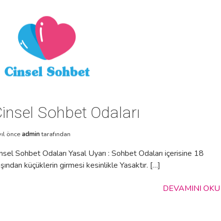
insel Sohbet Odaları
yıl önce
admin
tarafından
nsel Sohbet Odaları Yasal Uyarı : Sohbet Odaları içerisine 18
şından küçüklerin girmesi kesinlikle Yasaktır. […]
DEVAMINI OKU