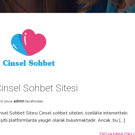
insel Sohbet Sitesi
yıl önce
admin
tarafından
nsel Sohbet Sitesi Cinsel sohbet siteleri, özellikle internetteki
şitli platformlarda yaygın olarak bulunmaktadır. Ancak, bu […]
DEVAMINI OKU