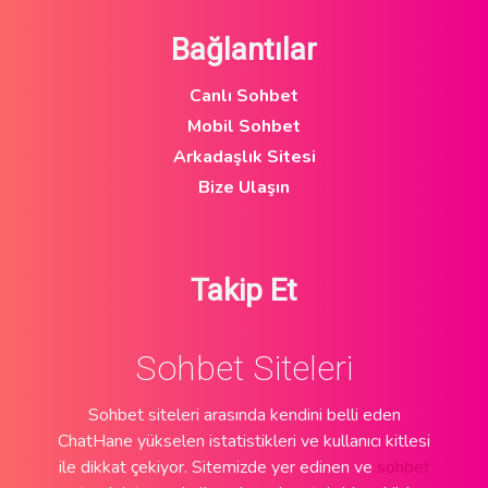
Bağlantılar
Canlı Sohbet
Mobil Sohbet
Arkadaşlık Sitesi
Bize Ulaşın
Takip Et
Sohbet Siteleri
Sohbet siteleri arasında kendini belli eden
ChatHane yükselen istatistikleri ve kullanıcı kitlesi
ile dikkat çekiyor. Sitemizde yer edinen ve
sohbet