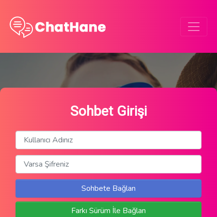
Sohbet Girişi
Sohbete Bağlan
Farkı Sürüm İle Bağlan