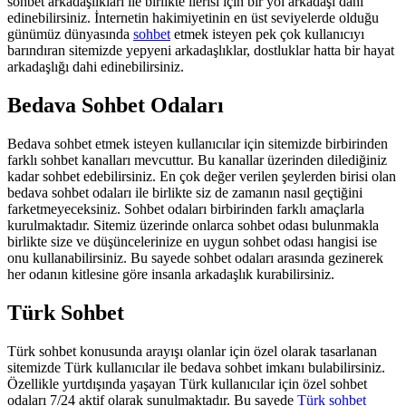
sohbet arkadaşlıkları ile birlikte ilerisi için bir yol arkadaşı dahi
edinebilirsiniz. İnternetin hakimiyetinin en üst seviyelerde olduğu
günümüz dünyasında
sohbet
etmek isteyen pek çok kullanıcıyı
barındıran sitemizde yepyeni arkadaşlıklar, dostluklar hatta bir hayat
arkadaşlığı dahi edinebilirsiniz.
Bedava Sohbet Odaları
Bedava sohbet etmek isteyen kullanıcılar için sitemizde birbirinden
farklı sohbet kanalları mevcuttur. Bu kanallar üzerinden dilediğiniz
kadar sohbet edebilirsiniz. En çok değer verilen şeylerden birisi olan
bedava sohbet odaları ile birlikte siz de zamanın nasıl geçtiğini
farketmeyeceksiniz. Sohbet odaları birbirinden farklı amaçlarla
kurulmaktadır. Sitemiz üzerinde onlarca sohbet odası bulunmakla
birlikte size ve düşüncelerinize en uygun sohbet odası hangisi ise
onu kullanabilirsiniz. Bu sayede sohbet odaları arasında gezinerek
her odanın kitlesine göre insanla arkadaşlık kurabilirsiniz.
Türk Sohbet
Türk sohbet konusunda arayışı olanlar için özel olarak tasarlanan
sitemizde Türk kullanıcılar ile bedava sohbet imkanı bulabilirsiniz.
Özellikle yurtdışında yaşayan Türk kullanıcılar için özel sohbet
odaları 7/24 aktif olarak sunulmaktadır. Bu sayede
Türk sohbet