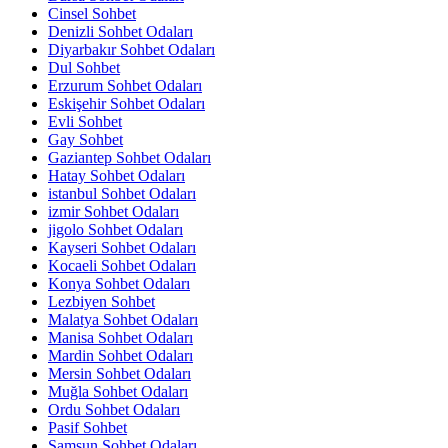
Cinsel Sohbet
Denizli Sohbet Odaları
Diyarbakır Sohbet Odaları
Dul Sohbet
Erzurum Sohbet Odaları
Eskişehir Sohbet Odaları
Evli Sohbet
Gay Sohbet
Gaziantep Sohbet Odaları
Hatay Sohbet Odaları
istanbul Sohbet Odaları
izmir Sohbet Odaları
jigolo Sohbet Odaları
Kayseri Sohbet Odaları
Kocaeli Sohbet Odaları
Konya Sohbet Odaları
Lezbiyen Sohbet
Malatya Sohbet Odaları
Manisa Sohbet Odaları
Mardin Sohbet Odaları
Mersin Sohbet Odaları
Muğla Sohbet Odaları
Ordu Sohbet Odaları
Pasif Sohbet
Samsun Sohbet Odaları