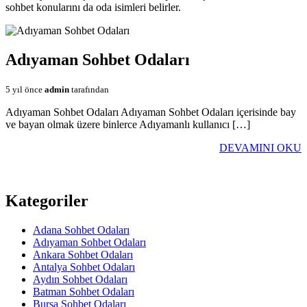
sohbet konularını da oda isimleri belirler.
Adıyaman Sohbet Odaları
5 yıl önce
admin
tarafından
Adıyaman Sohbet Odaları Adıyaman Sohbet Odaları içerisinde bay
ve bayan olmak üzere binlerce Adıyamanlı kullanıcı […]
DEVAMINI OKU
Kategoriler
Adana Sohbet Odaları
Adıyaman Sohbet Odaları
Ankara Sohbet Odaları
Antalya Sohbet Odaları
Aydın Sohbet Odaları
Batman Sohbet Odaları
Bursa Sohbet Odaları