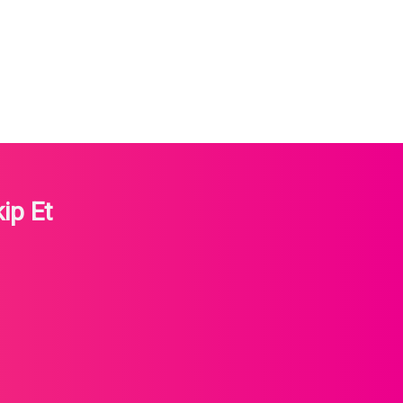
ip Et