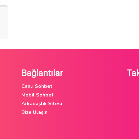
Bağlantılar
Tak
Canlı Sohbet
Mobil Sohbet
Arkadaşlık Sitesi
Bize Ulaşın