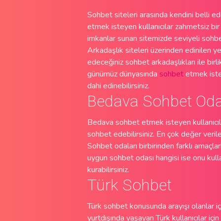
Sohbet siteleri arasında kendini belli ed
etmek isteyen kullanıcılar zahmetsiz bir ş
imkanlar sunan sitemizde seviyeli sohbet
Arkadaşlık siteleri üzerinden edinilen y
edeceğiniz sohbet arkadaşlıkları ile birli
günümüz dünyasında
sohbet
etmek istey
dahi edinebilirsiniz.
Bedava Sohbet Oda
Bedava sohbet etmek isteyen kullanıcılar
sohbet edebilirsiniz. En çok değer verile
Sohbet odaları birbirinden farklı amaçla
uygun sohbet odası hangisi ise onu kulla
kurabilirsiniz.
Türk Sohbet
Türk sohbet konusunda arayışı olanlar içi
yurtdışında yaşayan Türk kullanıcılar iç