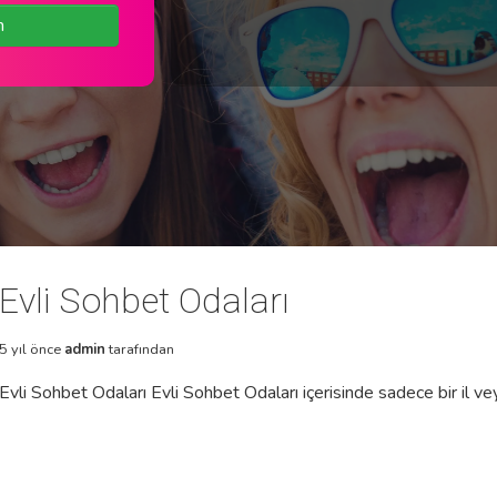
n
Evli Sohbet Odaları
5 yıl önce
admin
tarafından
Evli Sohbet Odaları Evli Sohbet Odaları içerisinde sadece bir il vey