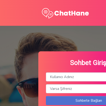
Sohbet Giriş
Sohbete Bağlan