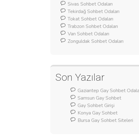
Sivas Sohbet Odaları
Tekirdağ Sohbet Odaları
Tokat Sohbet Odaları
Trabzon Sohbet Odaları
Van Sohbet Odaları
Zonguldak Sohbet Odaları
Son Yazılar
Gaziantep Gay Sohbet Odala
Samsun Gay Sohbet
Gay Sohbet Girişi
Konya Gay Sohbet
Bursa Gay Sohbet Siteleri