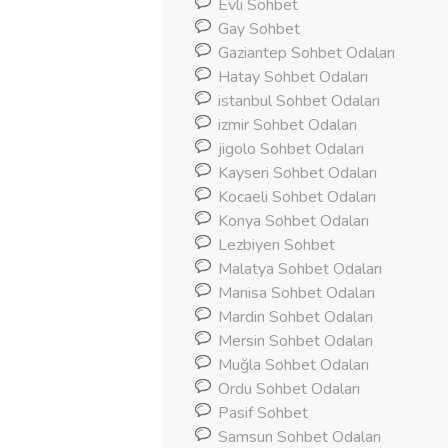
Evli Sohbet
Gay Sohbet
Gaziantep Sohbet Odaları
Hatay Sohbet Odaları
istanbul Sohbet Odaları
izmir Sohbet Odaları
jigolo Sohbet Odaları
Kayseri Sohbet Odaları
Kocaeli Sohbet Odaları
Konya Sohbet Odaları
Lezbiyen Sohbet
Malatya Sohbet Odaları
Manisa Sohbet Odaları
Mardin Sohbet Odaları
Mersin Sohbet Odaları
Muğla Sohbet Odaları
Ordu Sohbet Odaları
Pasif Sohbet
Samsun Sohbet Odaları