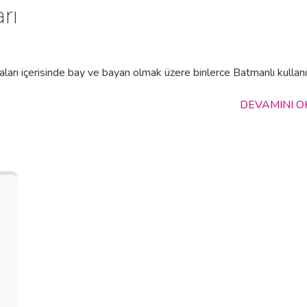
rı
ı içerisinde bay ve bayan olmak üzere binlerce Batmanlı kullanıc
DEVAMINI O