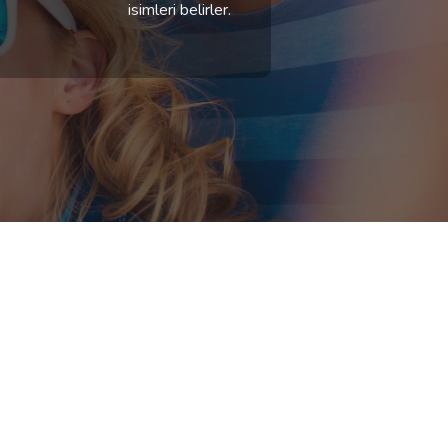
isimleri belirler.