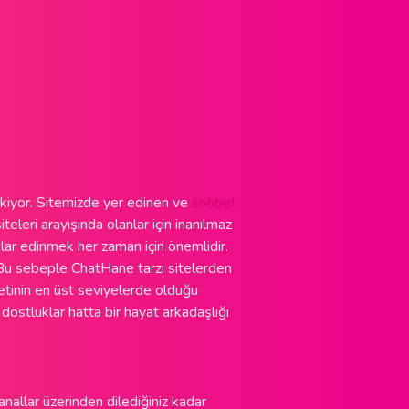
çekiyor. Sitemizde yer edinen ve
sohbet
teleri arayışında olanlar için inanılmaz
klar edinmek her zaman için önemlidir.
. Bu sebeple ChatHane tarzı sitelerden
miyetinin en üst seviyelerde olduğu
dostluklar hatta bir hayat arkadaşlığı
nallar üzerinden dilediğiniz kadar