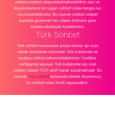
onlarca sohbet odası bulunmakla birlikte size ve
düşüncelerinize en uygun sohbet odası hangisi ise
onu kullanabilirsiniz. Bu sayede sohbet odaları
arasında gezinerek her odanın kitlesine göre
insanla arkadaşlık kurabilirsiniz.
Türk Sohbet
Türk sohbet konusunda arayışı olanlar için özel
olarak tasarlanan sitemizde Türk kullanıcılar ile
bedava sohbet imkanı bulabilirsiniz. Özellikle
yurtdışında yaşayan Türk kullanıcılar için özel
sohbet odaları 7/24 aktif olarak sunulmaktadır. Bu
sayede
Türk sohbet
arayışında olanlar doyumnsuz
bir sohbet odası keyfi yaşayacaktır.