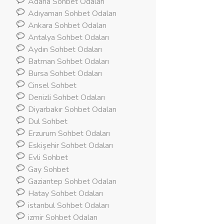
Adana Sohbet Odaları
Adıyaman Sohbet Odaları
Ankara Sohbet Odaları
Antalya Sohbet Odaları
Aydın Sohbet Odaları
Batman Sohbet Odaları
Bursa Sohbet Odaları
Cinsel Sohbet
Denizli Sohbet Odaları
Diyarbakır Sohbet Odaları
Dul Sohbet
Erzurum Sohbet Odaları
Eskişehir Sohbet Odaları
Evli Sohbet
Gay Sohbet
Gaziantep Sohbet Odaları
Hatay Sohbet Odaları
istanbul Sohbet Odaları
izmir Sohbet Odaları