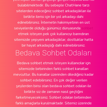
bulabilmektedir. Bu sebeple ChatHane tarzı
sitelerden edeceğiniz sohbet arkadaşlıkları ile
birlikte ilerisi için bir yol arkadaşı dahi
edinebilirsiniz. İnternetin hakimiyetinin en üst
seviyelerde olduğu günümüz dünyasında
sohbet
etmek isteyen pek çok kullanıcıyı barındıran
sitemizde yepyeni arkadaşlıklar, dostluklar hatta
bir hayat arkadaşlığı dahi edinebilirsiniz.
Bedava Sohbet Odaları
Bedava sohbet etmek isteyen kullanıcılar için
sitemizde birbirinden farklı sohbet kanalları
mevcuttur. Bu kanallar üzerinden dilediğiniz kadar
sohbet edebilirsiniz. En çok değer verilen
şeylerden birisi olan bedava sohbet odaları ile
birlikte siz de zamanın nasıl geçtiğini
farketmeyeceksiniz. Sohbet odaları birbirinden
farklı amaçlarla kurulmaktadır. Sitemiz üzerinde