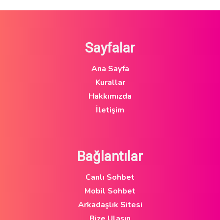
Sayfalar
Ana Sayfa
Kurallar
Hakkımızda
İletişim
Bağlantılar
Canlı Sohbet
Mobil Sohbet
Arkadaşlık Sitesi
Bize Ulaşın