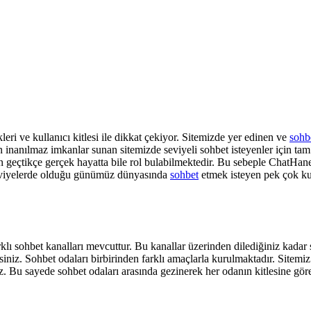
leri ve kullanıcı kitlesi ile dikkat çekiyor. Sitemizde yer edinen ve
sohb
için inanılmaz imkanlar sunan sitemizde seviyeli sohbet isteyenler için 
n geçtikçe gerçek hayatta bile rol bulabilmektedir. Bu sebeple ChatHane tar
t seviyelerde olduğu günümüz dünyasında
sohbet
etmek isteyen pek çok kul
klı sohbet kanalları mevcuttur. Bu kanallar üzerinden dilediğiniz kadar 
ksiniz. Sohbet odaları birbirinden farklı amaçlarla kurulmaktadır. Sitemi
z. Bu sayede sohbet odaları arasında gezinerek her odanın kitlesine göre 