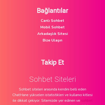
Bağlantılar
Canlı Sohbet
Mobil Sohbet
Arkadaşlık Sitesi
Bize Ulaşın
Takip Et
Sohbet Siteleri
Sohbet siteleri arasında kendini belli eden
ChatHane yükselen istatistikleri ve kullanıcı kitlesi
ile dikkat çekiyor. Sitemizde yer edinen ve
sohbet