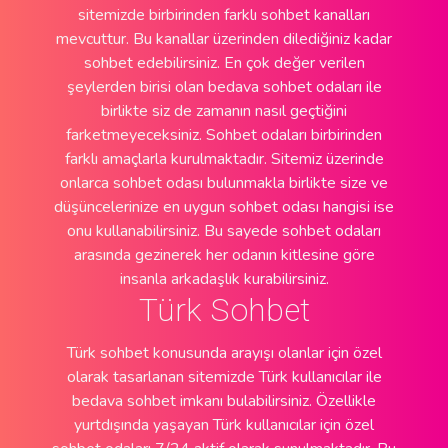
sitemizde birbirinden farklı sohbet kanalları
mevcuttur. Bu kanallar üzerinden dilediğiniz kadar
sohbet edebilirsiniz. En çok değer verilen
şeylerden birisi olan bedava sohbet odaları ile
birlikte siz de zamanın nasıl geçtiğini
farketmeyeceksiniz. Sohbet odaları birbirinden
farklı amaçlarla kurulmaktadır. Sitemiz üzerinde
onlarca sohbet odası bulunmakla birlikte size ve
düşüncelerinize en uygun sohbet odası hangisi ise
onu kullanabilirsiniz. Bu sayede sohbet odaları
arasında gezinerek her odanın kitlesine göre
insanla arkadaşlık kurabilirsiniz.
Türk Sohbet
Türk sohbet konusunda arayışı olanlar için özel
olarak tasarlanan sitemizde Türk kullanıcılar ile
bedava sohbet imkanı bulabilirsiniz. Özellikle
yurtdışında yaşayan Türk kullanıcılar için özel