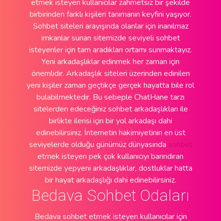
etmek isteyen kullanıcılar zahmetsiz bir şekilde
birbirinden farklı kişileri tanımanın keyfini yaşıyor.
Sohbet siteleri arayışında olanlar için inanılmaz
imkanlar sunan sitemizde seviyeli sohbet
isteyenler için tam aradıkları ortamı sunmaktayız.
Yeni arkadaşlıklar edinmek her zaman için
önemlidir. Arkadaşlık siteleri üzerinden edinilen
yeni kişiler zaman geçtikçe gerçek hayatta bile rol
bulabilmektedir. Bu sebeple ChatHane tarzı
sitelerden edeceğiniz sohbet arkadaşlıkları ile
birlikte ilerisi için bir yol arkadaşı dahi
edinebilirsiniz. İnternetin hakimiyetinin en üst
seviyelerde olduğu günümüz dünyasında
sohbet
etmek isteyen pek çok kullanıcıyı barındıran
sitemizde yepyeni arkadaşlıklar, dostluklar hatta
bir hayat arkadaşlığı dahi edinebilirsiniz.
Bedava Sohbet Odaları
Bedava sohbet etmek isteyen kullanıcılar için