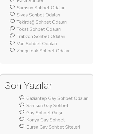
Pasif Sohbet
Samsun Sohbet Odaları
Sivas Sohbet Odaları
Tekirdağ Sohbet Odaları
Tokat Sohbet Odaları
Trabzon Sohbet Odaları
Van Sohbet Odaları
Zonguldak Sohbet Odaları
Son Yazılar
Gaziantep Gay Sohbet Odaları
Samsun Gay Sohbet
Gay Sohbet Girişi
Konya Gay Sohbet
Bursa Gay Sohbet Siteleri