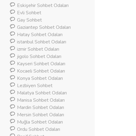
Eskişehir Sohbet Odaları
Evli Sohbet
Gay Sohbet
Gaziantep Sohbet Odaları
Hatay Sohbet Odaları
istanbul Sohbet Odaları
izmir Sohbet Odaları
jigolo Sohbet Odaları
Kayseri Sohbet Odaları
Kocaeli Sohbet Odaları
Konya Sohbet Odaları
Lezbiyen Sohbet
Malatya Sohbet Odaları
Manisa Sohbet Odaları
Mardin Sohbet Odaları
Mersin Sohbet Odaları
Muğla Sohbet Odaları
Ordu Sohbet Odaları