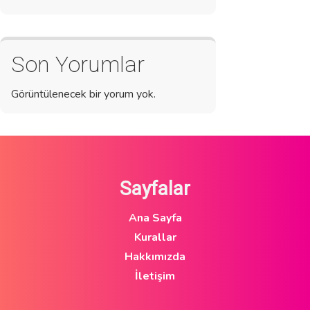
Son Yorumlar
Görüntülenecek bir yorum yok.
Sayfalar
Ana Sayfa
Kurallar
Hakkımızda
İletişim