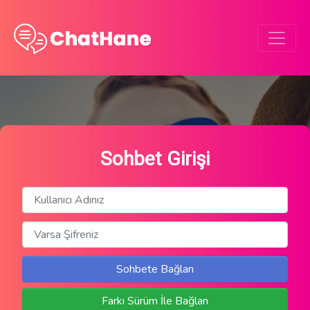
Sohbet Girişi
Sohbete Bağlan
Farkı Sürüm İle Bağlan