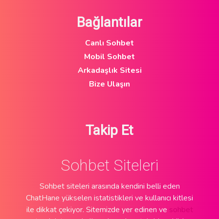
Bağlantılar
Canlı Sohbet
Mobil Sohbet
Arkadaşlık Sitesi
Bize Ulaşın
Takip Et
Sohbet Siteleri
Sohbet siteleri arasında kendini belli eden
ChatHane yükselen istatistikleri ve kullanıcı kitlesi
ile dikkat çekiyor. Sitemizde yer edinen ve
sohbet