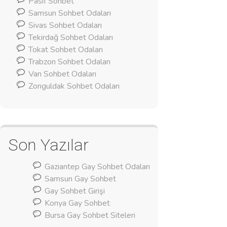
Pasif Sohbet
Samsun Sohbet Odaları
Sivas Sohbet Odaları
Tekirdağ Sohbet Odaları
Tokat Sohbet Odaları
Trabzon Sohbet Odaları
Van Sohbet Odaları
Zonguldak Sohbet Odaları
Son Yazılar
Gaziantep Gay Sohbet Odaları
Samsun Gay Sohbet
Gay Sohbet Girişi
Konya Gay Sohbet
Bursa Gay Sohbet Siteleri