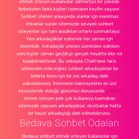
etmek isteyen kullanıcılar zahmetsiz bir şekilde
birbirinden farklı kişileri tanımanın keyfini yaşıyor.
Sohbet siteleri arayışında olanlar için inanılmaz
imkanlar sunan sitemizde seviyeli sohbet
isteyenler için tam aradıkları ortamı sunmaktayız.
Yeni arkadaşlıklar edinmek her zaman için
önemlidir. Arkadaşlık siteleri üzerinden edinilen
yeni kişiler zaman geçtikçe gerçek hayatta bile rol
bulabilmektedir. Bu sebeple ChatHane tarzı
sitelerden edeceğiniz sohbet arkadaşlıkları ile
birlikte ilerisi için bir yol arkadaşı dahi
edinebilirsiniz. İnternetin hakimiyetinin en üst
seviyelerde olduğu günümüz dünyasında
sohbet
etmek isteyen pek çok kullanıcıyı barındıran
sitemizde yepyeni arkadaşlıklar, dostluklar hatta
bir hayat arkadaşlığı dahi edinebilirsiniz.
Bedava Sohbet Odaları
Bedava sohbet etmek isteyen kullanıcılar için