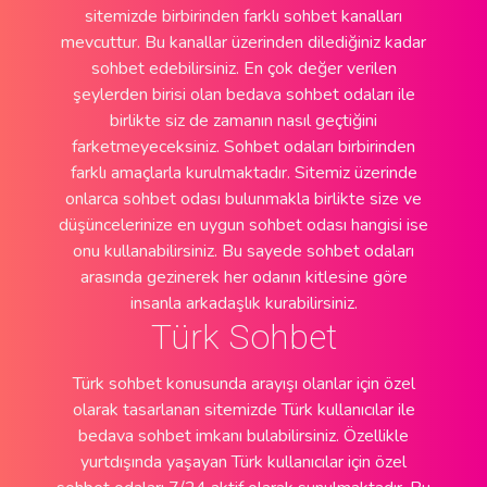
sitemizde birbirinden farklı sohbet kanalları
mevcuttur. Bu kanallar üzerinden dilediğiniz kadar
sohbet edebilirsiniz. En çok değer verilen
şeylerden birisi olan bedava sohbet odaları ile
birlikte siz de zamanın nasıl geçtiğini
farketmeyeceksiniz. Sohbet odaları birbirinden
farklı amaçlarla kurulmaktadır. Sitemiz üzerinde
onlarca sohbet odası bulunmakla birlikte size ve
düşüncelerinize en uygun sohbet odası hangisi ise
onu kullanabilirsiniz. Bu sayede sohbet odaları
arasında gezinerek her odanın kitlesine göre
insanla arkadaşlık kurabilirsiniz.
Türk Sohbet
Türk sohbet konusunda arayışı olanlar için özel
olarak tasarlanan sitemizde Türk kullanıcılar ile
bedava sohbet imkanı bulabilirsiniz. Özellikle
yurtdışında yaşayan Türk kullanıcılar için özel