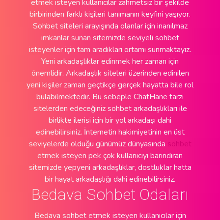
etmek isteyen kullanıcılar zahmetsiz bir şekilde
birbirinden farklı kişileri tanımanın keyfini yaşıyor.
Sohbet siteleri arayışında olanlar için inanılmaz
imkanlar sunan sitemizde seviyeli sohbet
isteyenler için tam aradıkları ortamı sunmaktayız.
Yeni arkadaşlıklar edinmek her zaman için
önemlidir. Arkadaşlık siteleri üzerinden edinilen
yeni kişiler zaman geçtikçe gerçek hayatta bile rol
bulabilmektedir. Bu sebeple ChatHane tarzı
sitelerden edeceğiniz sohbet arkadaşlıkları ile
birlikte ilerisi için bir yol arkadaşı dahi
edinebilirsiniz. İnternetin hakimiyetinin en üst
seviyelerde olduğu günümüz dünyasında
sohbet
etmek isteyen pek çok kullanıcıyı barındıran
sitemizde yepyeni arkadaşlıklar, dostluklar hatta
bir hayat arkadaşlığı dahi edinebilirsiniz.
Bedava Sohbet Odaları
Bedava sohbet etmek isteyen kullanıcılar için