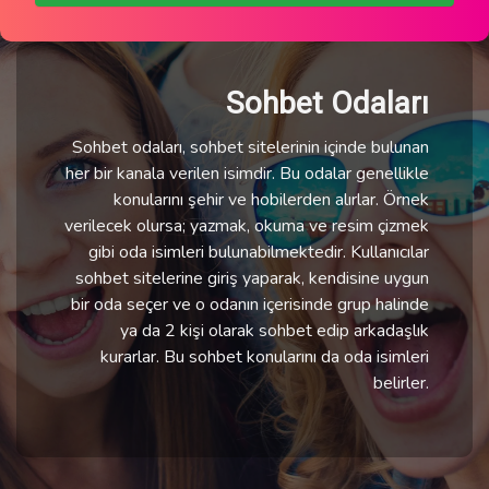
Sohbet Odaları
Sohbet odaları, sohbet sitelerinin içinde bulunan
her bir kanala verilen isimdir. Bu odalar genellikle
konularını şehir ve hobilerden alırlar. Örnek
verilecek olursa; yazmak, okuma ve resim çizmek
gibi oda isimleri bulunabilmektedir. Kullanıcılar
sohbet sitelerine giriş yaparak, kendisine uygun
bir oda seçer ve o odanın içerisinde grup halinde
ya da 2 kişi olarak sohbet edip arkadaşlık
kurarlar. Bu sohbet konularını da oda isimleri
belirler.