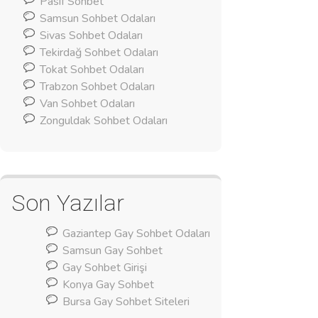
Pasif Sohbet
Samsun Sohbet Odaları
Sivas Sohbet Odaları
Tekirdağ Sohbet Odaları
Tokat Sohbet Odaları
Trabzon Sohbet Odaları
Van Sohbet Odaları
Zonguldak Sohbet Odaları
Son Yazılar
Gaziantep Gay Sohbet Odaları
Samsun Gay Sohbet
Gay Sohbet Girişi
Konya Gay Sohbet
Bursa Gay Sohbet Siteleri