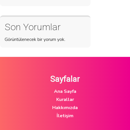
Son Yorumlar
Görüntülenecek bir yorum yok.
Sayfalar
Ana Sayfa
Kurallar
Hakkımızda
İletişim