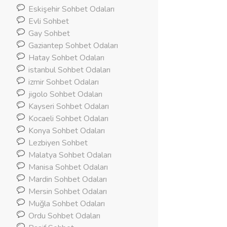
Eskişehir Sohbet Odaları
Evli Sohbet
Gay Sohbet
Gaziantep Sohbet Odaları
Hatay Sohbet Odaları
istanbul Sohbet Odaları
izmir Sohbet Odaları
jigolo Sohbet Odaları
Kayseri Sohbet Odaları
Kocaeli Sohbet Odaları
Konya Sohbet Odaları
Lezbiyen Sohbet
Malatya Sohbet Odaları
Manisa Sohbet Odaları
Mardin Sohbet Odaları
Mersin Sohbet Odaları
Muğla Sohbet Odaları
Ordu Sohbet Odaları