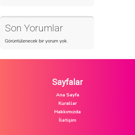
Son Yorumlar
Görüntülenecek bir yorum yok.
Sayfalar
Ana Sayfa
Kurallar
Hakkımızda
İletişim