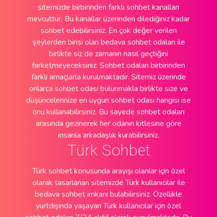
sitemizde birbirinden farklı sohbet kanalları
mevcuttur. Bu kanallar üzerinden dilediğiniz kadar
sohbet edebilirsiniz. En çok değer verilen
şeylerden birisi olan bedava sohbet odaları ile
birlikte siz de zamanın nasıl geçtiğini
farketmeyeceksiniz. Sohbet odaları birbirinden
farklı amaçlarla kurulmaktadır. Sitemiz üzerinde
onlarca sohbet odası bulunmakla birlikte size ve
düşüncelerinize en uygun sohbet odası hangisi ise
onu kullanabilirsiniz. Bu sayede sohbet odaları
arasında gezinerek her odanın kitlesine göre
insanla arkadaşlık kurabilirsiniz.
Türk Sohbet
Türk sohbet konusunda arayışı olanlar için özel
olarak tasarlanan sitemizde Türk kullanıcılar ile
bedava sohbet imkanı bulabilirsiniz. Özellikle
yurtdışında yaşayan Türk kullanıcılar için özel