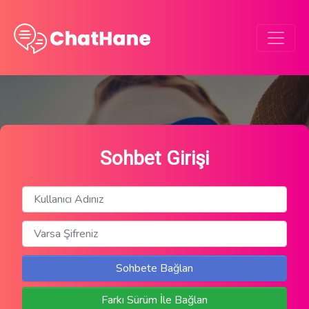
Sohbet Girişi
Sohbete Bağlan
Farkı Sürüm İle Bağlan