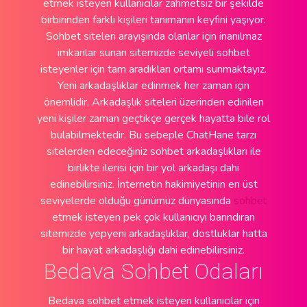
etmek isteyen kullanıcılar zahmetsiz bir şekilde
birbirinden farklı kişileri tanımanın keyfini yaşıyor.
Sohbet siteleri arayışında olanlar için inanılmaz
imkanlar sunan sitemizde seviyeli sohbet
isteyenler için tam aradıkları ortamı sunmaktayız.
Yeni arkadaşlıklar edinmek her zaman için
önemlidir. Arkadaşlık siteleri üzerinden edinilen
yeni kişiler zaman geçtikçe gerçek hayatta bile rol
bulabilmektedir. Bu sebeple ChatHane tarzı
sitelerden edeceğiniz sohbet arkadaşlıkları ile
birlikte ilerisi için bir yol arkadaşı dahi
edinebilirsiniz. İnternetin hakimiyetinin en üst
seviyelerde olduğu günümüz dünyasında
sohbet
etmek isteyen pek çok kullanıcıyı barındıran
sitemizde yepyeni arkadaşlıklar, dostluklar hatta
bir hayat arkadaşlığı dahi edinebilirsiniz.
Bedava Sohbet Odaları
Bedava sohbet etmek isteyen kullanıcılar için