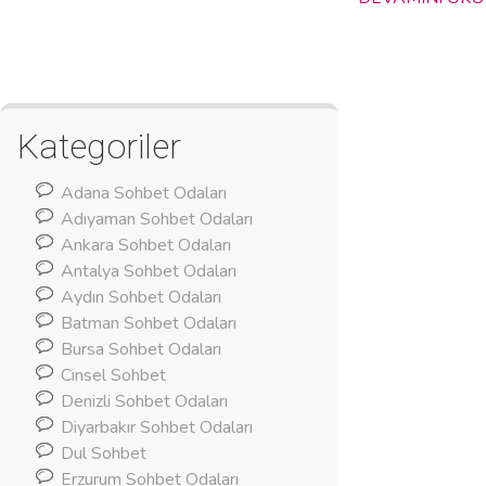
Kategoriler
Adana Sohbet Odaları
Adıyaman Sohbet Odaları
Ankara Sohbet Odaları
Antalya Sohbet Odaları
Aydın Sohbet Odaları
Batman Sohbet Odaları
Bursa Sohbet Odaları
Cinsel Sohbet
Denizli Sohbet Odaları
Diyarbakır Sohbet Odaları
Dul Sohbet
Erzurum Sohbet Odaları