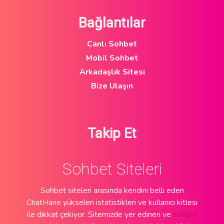
Bağlantılar
Canlı Sohbet
Mobil Sohbet
Arkadaşlık Sitesi
Bize Ulaşın
Takip Et
Sohbet Siteleri
Sohbet siteleri arasında kendini belli eden
ChatHane yükselen istatistikleri ve kullanıcı kitlesi
ile dikkat çekiyor. Sitemizde yer edinen ve
sohbet