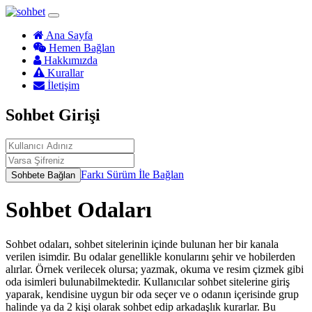
Ana Sayfa
Hemen Bağlan
Hakkımızda
Kurallar
İletişim
Sohbet Girişi
Farkı Sürüm İle Bağlan
Sohbete Bağlan
Sohbet Odaları
Sohbet odaları, sohbet sitelerinin içinde bulunan her bir kanala
verilen isimdir. Bu odalar genellikle konularını şehir ve hobilerden
alırlar. Örnek verilecek olursa; yazmak, okuma ve resim çizmek gibi
oda isimleri bulunabilmektedir. Kullanıcılar sohbet sitelerine giriş
yaparak, kendisine uygun bir oda seçer ve o odanın içerisinde grup
halinde ya da 2 kişi olarak sohbet edip arkadaşlık kurarlar. Bu