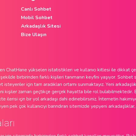
Canlı Sohbet
Mobil Sohbet
Arkadaşlık Sitesi
Bize Ulaşın
en ChatHane yükselen istatistikleri ve kullanıcı kitlesi ile dikkat 
ekilde birbirinden farklı kişileri tanımanın keyfini yaşıyor. Sohbet si
 isteyenler için tam aradıkları ortamı sunmaktayız. Yeni arkadaşlı
eni kişiler zaman geçtikçe gerçek hayatta bile rol bulabilmektedir
kte ilerisi için bir yol arkadaşı dahi edinebilirsiniz. İnternetin haki
en pek çok kullanıcıyı barındıran sitemizde yepyeni arkadaşlıklar, 
ları