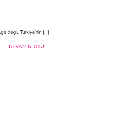
ge değil. Türkiye’nin […]
DEVAMINI OKU