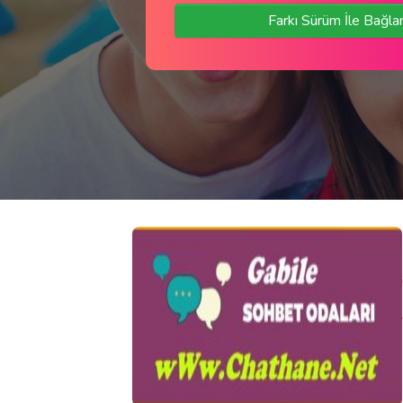
Farkı Sürüm İle Bağla