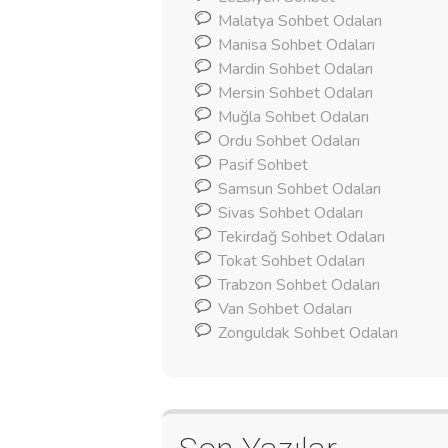
Malatya Sohbet Odaları
Manisa Sohbet Odaları
Mardin Sohbet Odaları
Mersin Sohbet Odaları
Muğla Sohbet Odaları
Ordu Sohbet Odaları
Pasif Sohbet
Samsun Sohbet Odaları
Sivas Sohbet Odaları
Tekirdağ Sohbet Odaları
Tokat Sohbet Odaları
Trabzon Sohbet Odaları
Van Sohbet Odaları
Zonguldak Sohbet Odaları