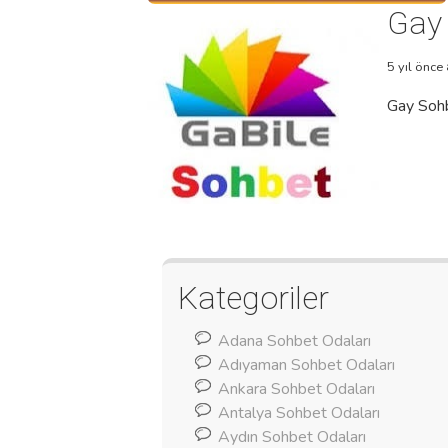
Gay 
5 yıl önce
Gay Sohbe
Kategoriler
Adana Sohbet Odaları
Adıyaman Sohbet Odaları
Ankara Sohbet Odaları
Antalya Sohbet Odaları
Aydın Sohbet Odaları