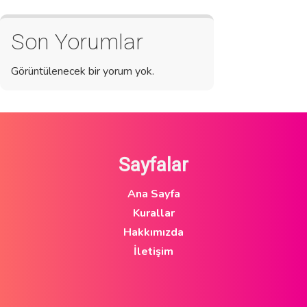
Son Yorumlar
Görüntülenecek bir yorum yok.
Sayfalar
Ana Sayfa
Kurallar
Hakkımızda
İletişim