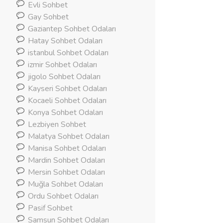
Evli Sohbet
Gay Sohbet
Gaziantep Sohbet Odaları
Hatay Sohbet Odaları
istanbul Sohbet Odaları
izmir Sohbet Odaları
jigolo Sohbet Odaları
Kayseri Sohbet Odaları
Kocaeli Sohbet Odaları
Konya Sohbet Odaları
Lezbiyen Sohbet
Malatya Sohbet Odaları
Manisa Sohbet Odaları
Mardin Sohbet Odaları
Mersin Sohbet Odaları
Muğla Sohbet Odaları
Ordu Sohbet Odaları
Pasif Sohbet
Samsun Sohbet Odaları