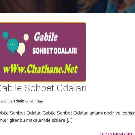
abile Sohbet Odaları
yıl önce
admin
tarafından
bile Sohbet Odaları Gabile Sohbet Odaları anlamı nedir ve içerisi
mler girer bu makalemde sizlere […]
DEVAMINI OKU