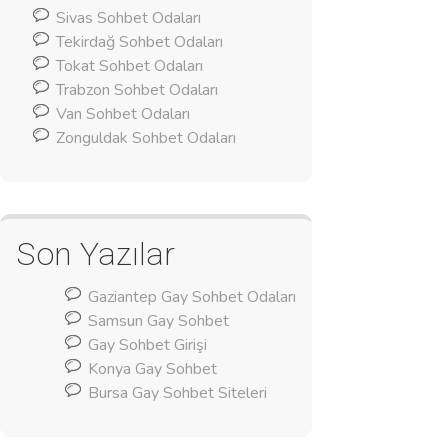
Sivas Sohbet Odaları
Tekirdağ Sohbet Odaları
Tokat Sohbet Odaları
Trabzon Sohbet Odaları
Van Sohbet Odaları
Zonguldak Sohbet Odaları
Son Yazılar
Gaziantep Gay Sohbet Odaları
Samsun Gay Sohbet
Gay Sohbet Girişi
Konya Gay Sohbet
Bursa Gay Sohbet Siteleri