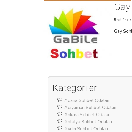
Gay 
5 yıl önce
Gay Sohbe
Kategoriler
Adana Sohbet Odaları
Adıyaman Sohbet Odaları
Ankara Sohbet Odaları
Antalya Sohbet Odaları
Aydın Sohbet Odaları