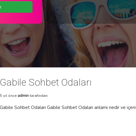
n
Gabile Sohbet Odaları
5 yıl önce
admin
tarafından
Gabile Sohbet Odaları Gabile Sohbet Odaları anlamı nedir ve içeri