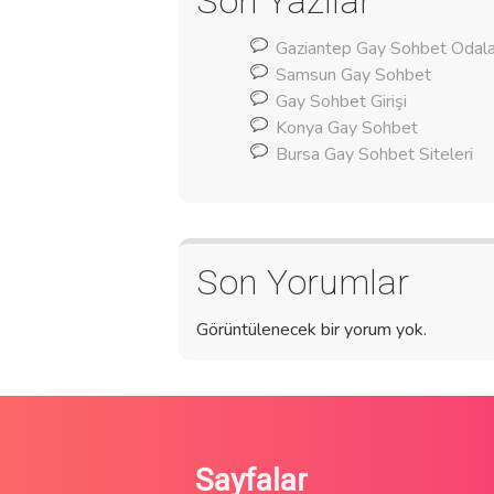
Son Yazılar
Gaziantep Gay Sohbet Odala
Samsun Gay Sohbet
Gay Sohbet Girişi
Konya Gay Sohbet
Bursa Gay Sohbet Siteleri
Son Yorumlar
Görüntülenecek bir yorum yok.
Sayfalar