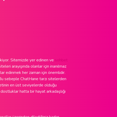
çekiyor. Sitemizde yer edinen ve
sohbet
teleri arayışında olanlar için inanılmaz
klar edinmek her zaman için önemlidir.
. Bu sebeple ChatHane tarzı sitelerden
miyetinin en üst seviyelerde olduğu
dostluklar hatta bir hayat arkadaşlığı