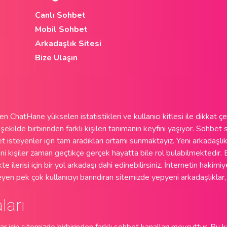
Canlı Sohbet
Mobil Sohbet
Arkadaşlık Sitesi
Bize Ulaşın
en ChatHane yükselen istatistikleri ve kullanıcı kitlesi ile dikkat 
ekilde birbirinden farklı kişileri tanımanın keyfini yaşıyor. Sohbet si
 isteyenler için tam aradıkları ortamı sunmaktayız. Yeni arkadaşlı
eni kişiler zaman geçtikçe gerçek hayatta bile rol bulabilmektedir
kte ilerisi için bir yol arkadaşı dahi edinebilirsiniz. İnternetin haki
en pek çok kullanıcıyı barındıran sitemizde yepyeni arkadaşlıklar, 
ları