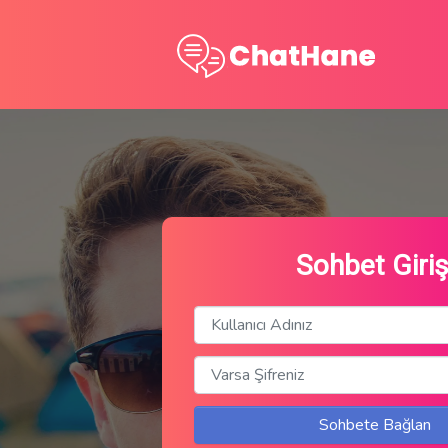
Sohbet Giriş
Sohbete Bağlan