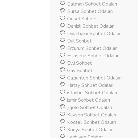
Batman Sohbet Odaları
Bursa Sohbet Odaları
Cinsel Sohbet
Denizli Sohbet Odaları
Diyarbakır Sohbet Odaları
Dul Sohbet
Erzurum Sohbet Odaları
Eskişehir Sohbet Odaları
Evli Sohbet
Gay Sohbet
Gaziantep Sohbet Odaları
Hatay Sohbet Odaları
istanbul Sohbet Odaları
izmir Sohbet Odaları
jigolo Sohbet Odaları
Kayseri Sohbet Odaları
Kocaeli Sohbet Odaları
Konya Sohbet Odaları
Lezbiyen Sohbet