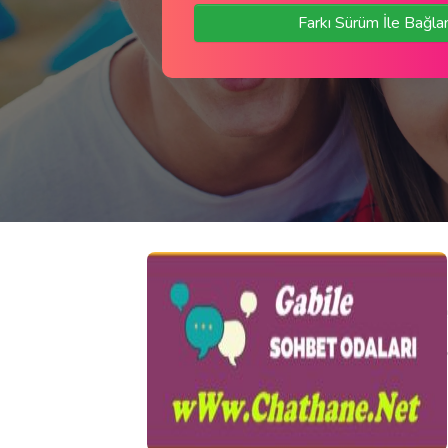
Farkı Sürüm İle Bağla