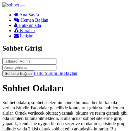
Ana Sayfa
Hemen Bağlan
Hakkımızda
Kurallar
İletişim
Sohbet Girişi
Farkı Sürüm İle Bağlan
Sohbete Bağlan
Sohbet Odaları
Sohbet odaları, sohbet sitelerinin içinde bulunan her bir kanala
verilen isimdir. Bu odalar genellikle konularını şehir ve hobilerden
alırlar. Örnek verilecek olursa; yazmak, okuma ve resim çizmek gibi
oda isimleri bulunabilmektedir. Kullanıcılar sohbet sitelerine giriş
yaparak, kendisine uygun bir oda seçer ve o odanın içerisinde grup
halinde ya da 2 kişi olarak sohbet edip arkadaşlık kurarlar. Bu