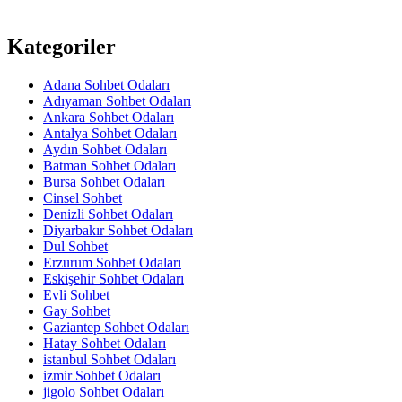
Kategoriler
Adana Sohbet Odaları
Adıyaman Sohbet Odaları
Ankara Sohbet Odaları
Antalya Sohbet Odaları
Aydın Sohbet Odaları
Batman Sohbet Odaları
Bursa Sohbet Odaları
Cinsel Sohbet
Denizli Sohbet Odaları
Diyarbakır Sohbet Odaları
Dul Sohbet
Erzurum Sohbet Odaları
Eskişehir Sohbet Odaları
Evli Sohbet
Gay Sohbet
Gaziantep Sohbet Odaları
Hatay Sohbet Odaları
istanbul Sohbet Odaları
izmir Sohbet Odaları
jigolo Sohbet Odaları