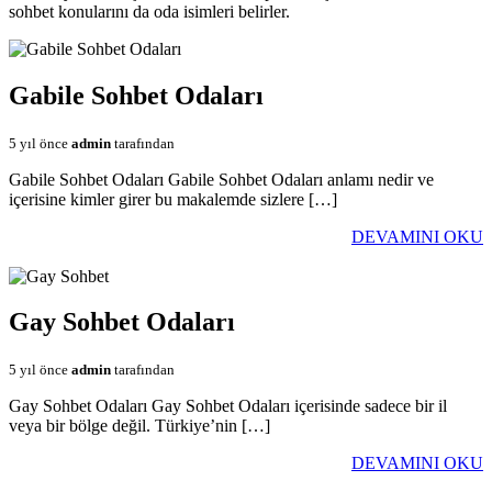
sohbet konularını da oda isimleri belirler.
Gabile Sohbet Odaları
5 yıl önce
admin
tarafından
Gabile Sohbet Odaları Gabile Sohbet Odaları anlamı nedir ve
içerisine kimler girer bu makalemde sizlere […]
DEVAMINI OKU
Gay Sohbet Odaları
5 yıl önce
admin
tarafından
Gay Sohbet Odaları Gay Sohbet Odaları içerisinde sadece bir il
veya bir bölge değil. Türkiye’nin […]
DEVAMINI OKU