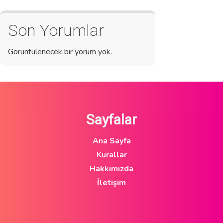
Son Yorumlar
Görüntülenecek bir yorum yok.
Sayfalar
Ana Sayfa
Kurallar
Hakkımızda
İletişim