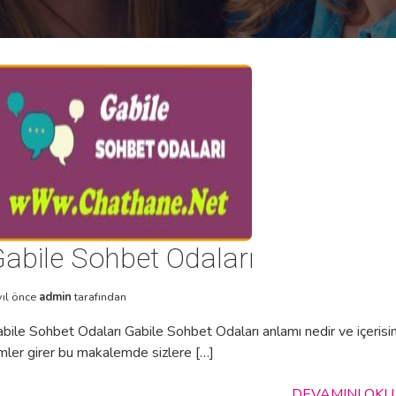
abile Sohbet Odaları
yıl önce
admin
tarafından
bile Sohbet Odaları Gabile Sohbet Odaları anlamı nedir ve içerisi
mler girer bu makalemde sizlere […]
DEVAMINI OKU