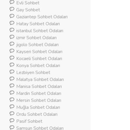
Evli Sohbet
Gay Sohbet
Gaziantep Sohbet Odaları
Hatay Sohbet Odaları
istanbul Sohbet Odaları
izmir Sohbet Odaları
jigolo Sohbet Odaları
Kayseri Sohbet Odaları
Kocaeli Sohbet Odaları
Konya Sohbet Odaları
Lezbiyen Sohbet
Malatya Sohbet Odaları
Manisa Sohbet Odaları
Mardin Sohbet Odaları
Mersin Sohbet Odaları
Muğla Sohbet Odaları
Ordu Sohbet Odaları
Pasif Sohbet
Samsun Sohbet Odaları