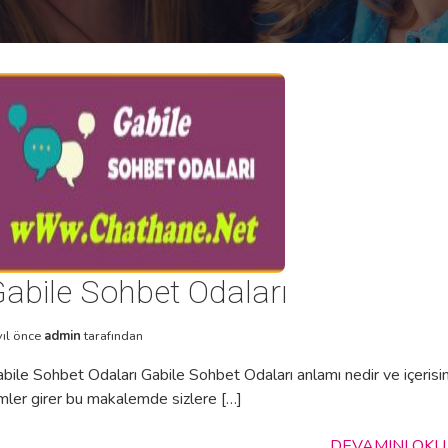
abile Sohbet Odaları
yıl önce
admin
tarafından
bile Sohbet Odaları Gabile Sohbet Odaları anlamı nedir ve içerisi
mler girer bu makalemde sizlere […]
DEVAMINI OKU