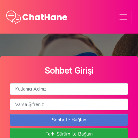
Sohbet Girişi
Sohbete Bağlan
Farkı Sürüm İle Bağlan