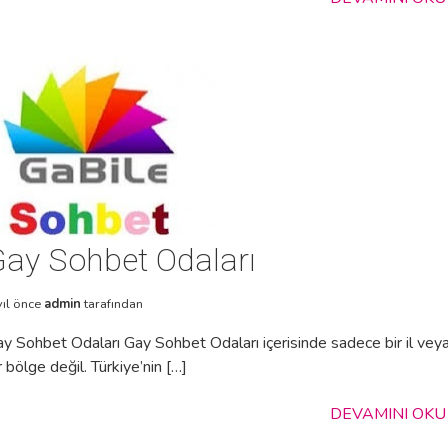
Gay Sohbet Odaları
yıl önce
admin
tarafından
y Sohbet Odaları Gay Sohbet Odaları içerisinde sadece bir il vey
r bölge değil. Türkiye’nin […]
DEVAMINI OKU