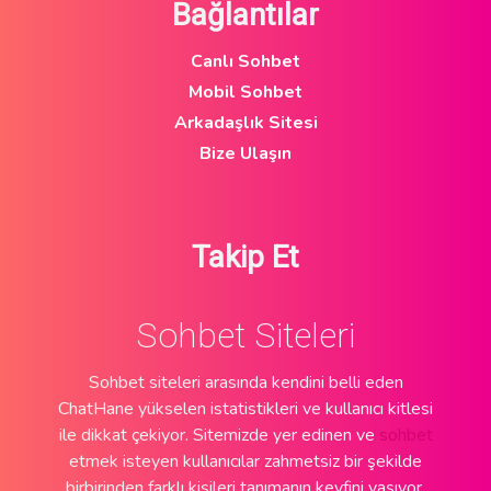
Bağlantılar
Canlı Sohbet
Mobil Sohbet
Arkadaşlık Sitesi
Bize Ulaşın
Takip Et
Sohbet Siteleri
Sohbet siteleri arasında kendini belli eden
ChatHane yükselen istatistikleri ve kullanıcı kitlesi
ile dikkat çekiyor. Sitemizde yer edinen ve
sohbet
etmek isteyen kullanıcılar zahmetsiz bir şekilde
birbirinden farklı kişileri tanımanın keyfini yaşıyor.