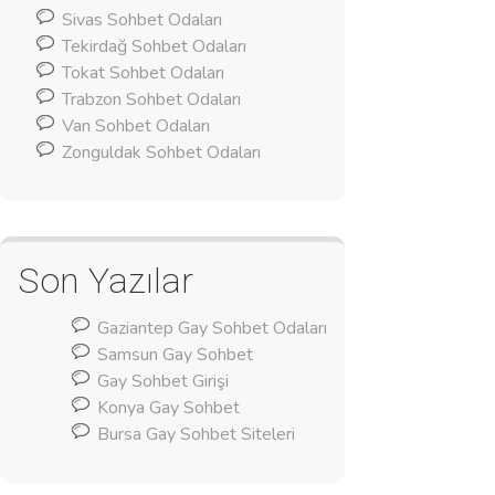
Sivas Sohbet Odaları
Tekirdağ Sohbet Odaları
Tokat Sohbet Odaları
Trabzon Sohbet Odaları
Van Sohbet Odaları
Zonguldak Sohbet Odaları
Son Yazılar
Gaziantep Gay Sohbet Odaları
Samsun Gay Sohbet
Gay Sohbet Girişi
Konya Gay Sohbet
Bursa Gay Sohbet Siteleri