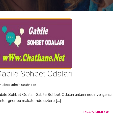
abile Sohbet Odaları
yıl önce
admin
tarafından
bile Sohbet Odaları Gabile Sohbet Odaları anlamı nedir ve içerisi
mler girer bu makalemde sizlere […]
DEVAMINI OKU