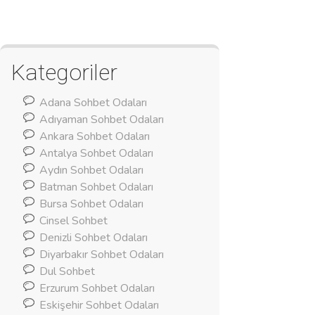
Kategoriler
Adana Sohbet Odaları
Adıyaman Sohbet Odaları
Ankara Sohbet Odaları
Antalya Sohbet Odaları
Aydın Sohbet Odaları
Batman Sohbet Odaları
Bursa Sohbet Odaları
Cinsel Sohbet
Denizli Sohbet Odaları
Diyarbakır Sohbet Odaları
Dul Sohbet
Erzurum Sohbet Odaları
Eskişehir Sohbet Odaları