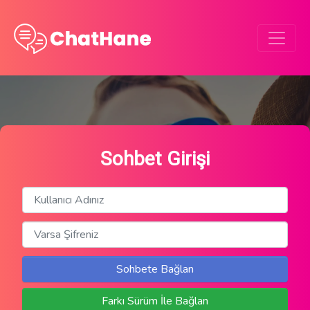
Sohbet Girişi
Sohbete Bağlan
Farkı Sürüm İle Bağlan