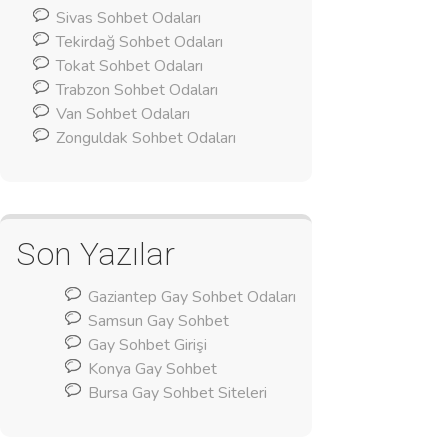
Sivas Sohbet Odaları
Tekirdağ Sohbet Odaları
Tokat Sohbet Odaları
Trabzon Sohbet Odaları
Van Sohbet Odaları
Zonguldak Sohbet Odaları
Son Yazılar
Gaziantep Gay Sohbet Odaları
Samsun Gay Sohbet
Gay Sohbet Girişi
Konya Gay Sohbet
Bursa Gay Sohbet Siteleri