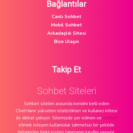
Bağlantılar
Canlı Sohbet
Mobil Sohbet
Arkadaşlık Sitesi
Bize Ulaşın
Takip Et
Sohbet Siteleri
Sohbet siteleri arasında kendini belli eden
ChatHane yükselen istatistikleri ve kullanıcı kitlesi
ile dikkat çekiyor. Sitemizde yer edinen ve
sohbet
etmek isteyen kullanıcılar zahmetsiz bir şekilde
birbirinden farklı kişileri tanımanın keyfini yaşıyor.