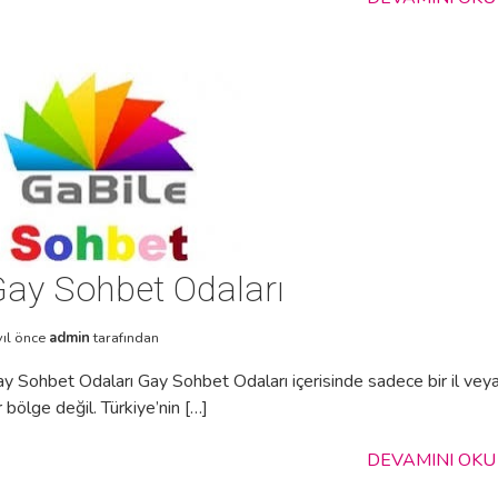
Gay Sohbet Odaları
yıl önce
admin
tarafından
y Sohbet Odaları Gay Sohbet Odaları içerisinde sadece bir il vey
r bölge değil. Türkiye’nin […]
DEVAMINI OKU