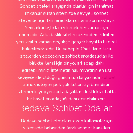
Sohbet siteleri arayışında olanlar için inanılmaz
imkanlar sunan sitemizde seviyeli sohbet
isteyenler için tam aradıkları ortamı sunmaktayız.
Yeni arkadaşlıklar edinmek her zaman için
önemlidir. Arkadaşlık siteleri üzerinden edinilen
yeni kişiler zaman geçtikçe gerçek hayatta bile rol
bulabilmektedir. Bu sebeple ChatHane tarzı
sitelerden edeceğiniz sohbet arkadaşlıkları ile
birlikte ilerisi için bir yol arkadaşı dahi
edinebilirsiniz. İnternetin hakimiyetinin en üst
seviyelerde olduğu günümüz dünyasında
sohbet
etmek isteyen pek çok kullanıcıyı barındıran
sitemizde yepyeni arkadaşlıklar, dostluklar hatta
bir hayat arkadaşlığı dahi edinebilirsiniz.
Bedava Sohbet Odaları
Bedava sohbet etmek isteyen kullanıcılar için
sitemizde birbirinden farklı sohbet kanalları