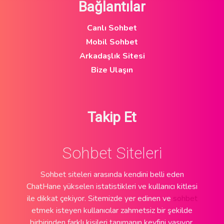
Bağlantılar
Canlı Sohbet
Mobil Sohbet
Arkadaşlık Sitesi
Bize Ulaşın
Takip Et
Sohbet Siteleri
Sohbet siteleri arasında kendini belli eden
ChatHane yükselen istatistikleri ve kullanıcı kitlesi
ile dikkat çekiyor. Sitemizde yer edinen ve
sohbet
etmek isteyen kullanıcılar zahmetsiz bir şekilde
birbirinden farklı kişileri tanımanın keyfini yaşıyor.