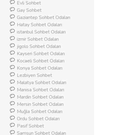
Evli Sohbet
Gay Sohbet
Gaziantep Sohbet Odaları
Hatay Sohbet Odaları
istanbul Sohbet Odaları
izmir Sohbet Odaları
jigolo Sohbet Odaları
Kayseri Sohbet Odaları
Kocaeli Sohbet Odaları
Konya Sohbet Odaları
Lezbiyen Sohbet
Malatya Sohbet Odaları
Manisa Sohbet Odaları
Mardin Sohbet Odaları
Mersin Sohbet Odaları
Muğla Sohbet Odaları
Ordu Sohbet Odaları
Pasif Sohbet
Samsun Sohbet Odaları