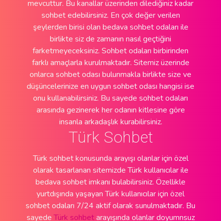
mevcuttur. Bu kanallar üzerinden dilediğiniz kadar
sohbet edebilirsiniz. En çok değer verilen
şeylerden birisi olan bedava sohbet odaları ile
birlikte siz de zamanın nasıl geçtiğini
farketmeyeceksiniz. Sohbet odaları birbirinden
farklı amaçlarla kurulmaktadır. Sitemiz üzerinde
onlarca sohbet odası bulunmakla birlikte size ve
düşüncelerinize en uygun sohbet odası hangisi ise
onu kullanabilirsiniz. Bu sayede sohbet odaları
arasında gezinerek her odanın kitlesine göre
insanla arkadaşlık kurabilirsiniz.
Türk Sohbet
Türk sohbet konusunda arayışı olanlar için özel
olarak tasarlanan sitemizde Türk kullanıcılar ile
bedava sohbet imkanı bulabilirsiniz. Özellikle
yurtdışında yaşayan Türk kullanıcılar için özel
sohbet odaları 7/24 aktif olarak sunulmaktadır. Bu
sayede
Türk sohbet
arayışında olanlar doyumnsuz