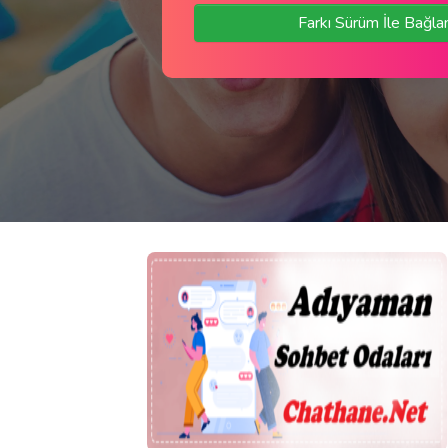
Farkı Sürüm İle Bağla