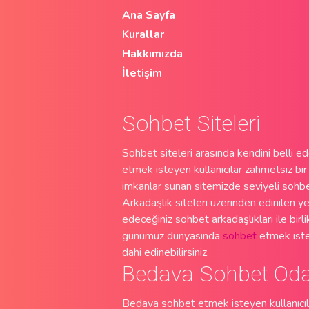
Ana Sayfa
Kurallar
Hakkımızda
İletişim
Sohbet Siteleri
Sohbet siteleri arasında kendini belli ed
etmek isteyen kullanıcılar zahmetsiz bir ş
imkanlar sunan sitemizde seviyeli sohbet
Arkadaşlık siteleri üzerinden edinilen y
edeceğiniz sohbet arkadaşlıkları ile birli
günümüz dünyasında
sohbet
etmek istey
dahi edinebilirsiniz.
Bedava Sohbet Oda
Bedava sohbet etmek isteyen kullanıcılar