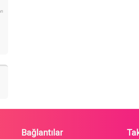
rı
Bağlantılar
Tak