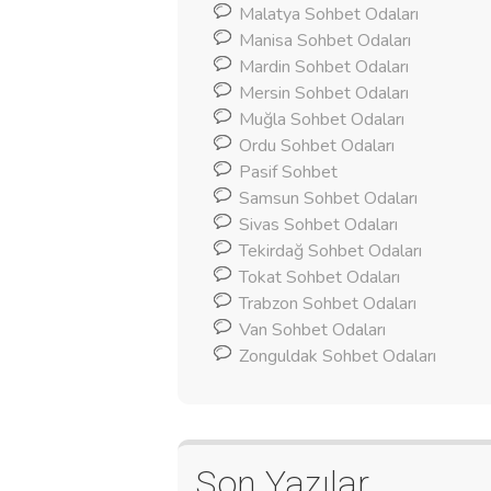
Malatya Sohbet Odaları
Manisa Sohbet Odaları
Mardin Sohbet Odaları
Mersin Sohbet Odaları
Muğla Sohbet Odaları
Ordu Sohbet Odaları
Pasif Sohbet
Samsun Sohbet Odaları
Sivas Sohbet Odaları
Tekirdağ Sohbet Odaları
Tokat Sohbet Odaları
Trabzon Sohbet Odaları
Van Sohbet Odaları
Zonguldak Sohbet Odaları
Son Yazılar