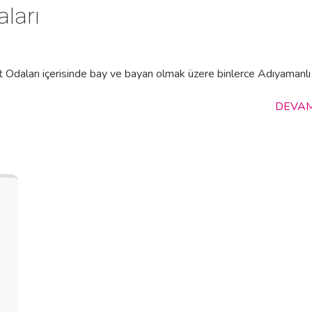
ları
aları içerisinde bay ve bayan olmak üzere binlerce Adıyamanlı k
DEVAM