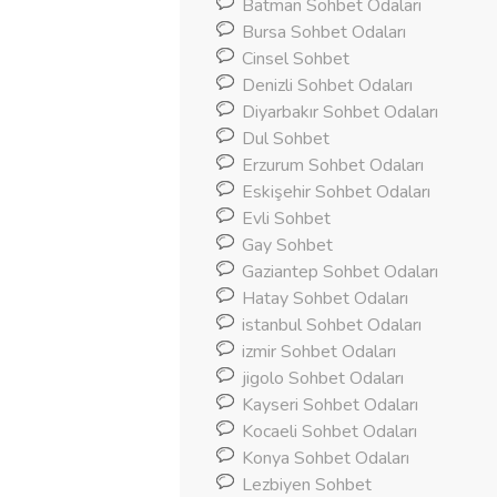
Batman Sohbet Odaları
Bursa Sohbet Odaları
Cinsel Sohbet
Denizli Sohbet Odaları
Diyarbakır Sohbet Odaları
Dul Sohbet
Erzurum Sohbet Odaları
Eskişehir Sohbet Odaları
Evli Sohbet
Gay Sohbet
Gaziantep Sohbet Odaları
Hatay Sohbet Odaları
istanbul Sohbet Odaları
izmir Sohbet Odaları
jigolo Sohbet Odaları
Kayseri Sohbet Odaları
Kocaeli Sohbet Odaları
Konya Sohbet Odaları
Lezbiyen Sohbet