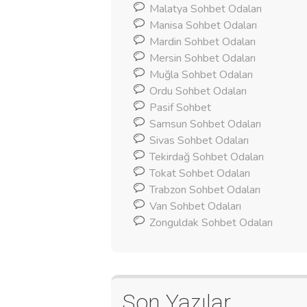
Malatya Sohbet Odaları
Manisa Sohbet Odaları
Mardin Sohbet Odaları
Mersin Sohbet Odaları
Muğla Sohbet Odaları
Ordu Sohbet Odaları
Pasif Sohbet
Samsun Sohbet Odaları
Sivas Sohbet Odaları
Tekirdağ Sohbet Odaları
Tokat Sohbet Odaları
Trabzon Sohbet Odaları
Van Sohbet Odaları
Zonguldak Sohbet Odaları
Son Yazılar