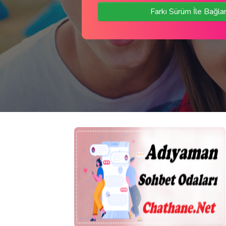
Farkı Sürüm İle Bağla