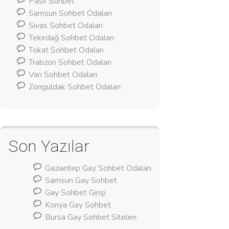
Pasif Sohbet
Samsun Sohbet Odaları
Sivas Sohbet Odaları
Tekirdağ Sohbet Odaları
Tokat Sohbet Odaları
Trabzon Sohbet Odaları
Van Sohbet Odaları
Zonguldak Sohbet Odaları
Son Yazılar
Gaziantep Gay Sohbet Odaları
Samsun Gay Sohbet
Gay Sohbet Girişi
Konya Gay Sohbet
Bursa Gay Sohbet Siteleri