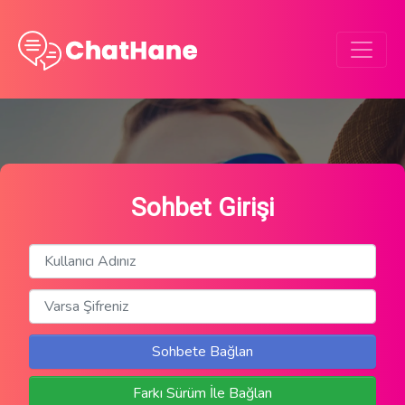
Sohbet Girişi
Sohbete Bağlan
Farkı Sürüm İle Bağlan