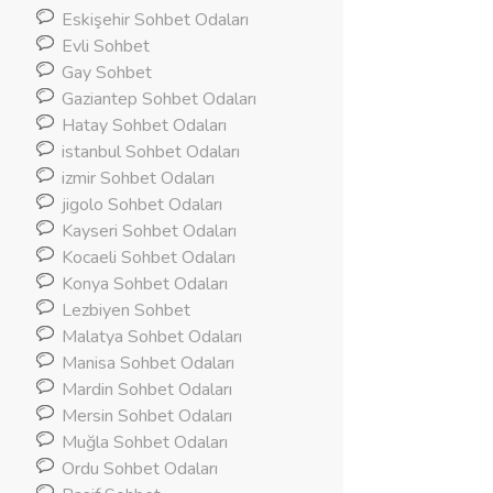
Eskişehir Sohbet Odaları
Evli Sohbet
Gay Sohbet
Gaziantep Sohbet Odaları
Hatay Sohbet Odaları
istanbul Sohbet Odaları
izmir Sohbet Odaları
jigolo Sohbet Odaları
Kayseri Sohbet Odaları
Kocaeli Sohbet Odaları
Konya Sohbet Odaları
Lezbiyen Sohbet
Malatya Sohbet Odaları
Manisa Sohbet Odaları
Mardin Sohbet Odaları
Mersin Sohbet Odaları
Muğla Sohbet Odaları
Ordu Sohbet Odaları