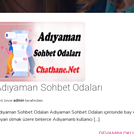
Adıyaman Sohbet Odaları
yıl önce
admin
tarafından
ıyaman Sohbet Odaları Adıyaman Sohbet Odaları içerisinde bay 
yan olmak üzere binlerce Adıyamanlı kullanıcı […]
DEVAMINI OKU