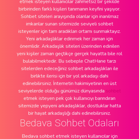
etmek isteyen kullanıcılar zahmetsiz bir şekilde
birbirinden farklı kişileri tanımanın keyfini yaşıyor.
Sohbet siteleri arayışında olanlar için inanılmaz
imkanlar sunan sitemizde seviyeli sohbet
isteyenler için tam aradıkları ortamı sunmaktayız.
Yeni arkadaşlıklar edinmek her zaman için
önemlidir. Arkadaşlık siteleri üzerinden edinilen
yeni kişiler zaman geçtikçe gerçek hayatta bile rol
bulabilmektedir. Bu sebeple ChatHane tarzı
sitelerden edeceğiniz sohbet arkadaşlıkları ile
birlikte ilerisi için bir yol arkadaşı dahi
edinebilirsiniz. İnternetin hakimiyetinin en üst
seviyelerde olduğu günümüz dünyasında
sohbet
etmek isteyen pek çok kullanıcıyı barındıran
sitemizde yepyeni arkadaşlıklar, dostluklar hatta
bir hayat arkadaşlığı dahi edinebilirsiniz.
Bedava Sohbet Odaları
Bedava sohbet etmek isteyen kullanıcılar için