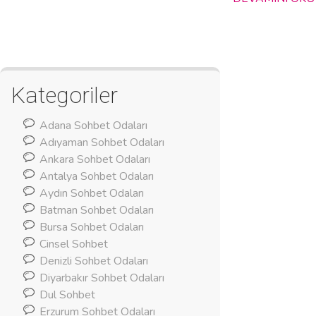
Kategoriler
Adana Sohbet Odaları
Adıyaman Sohbet Odaları
Ankara Sohbet Odaları
Antalya Sohbet Odaları
Aydın Sohbet Odaları
Batman Sohbet Odaları
Bursa Sohbet Odaları
Cinsel Sohbet
Denizli Sohbet Odaları
Diyarbakır Sohbet Odaları
Dul Sohbet
Erzurum Sohbet Odaları