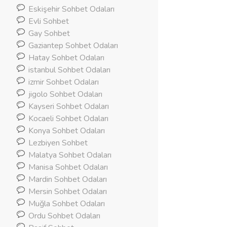
Eskişehir Sohbet Odaları
Evli Sohbet
Gay Sohbet
Gaziantep Sohbet Odaları
Hatay Sohbet Odaları
istanbul Sohbet Odaları
izmir Sohbet Odaları
jigolo Sohbet Odaları
Kayseri Sohbet Odaları
Kocaeli Sohbet Odaları
Konya Sohbet Odaları
Lezbiyen Sohbet
Malatya Sohbet Odaları
Manisa Sohbet Odaları
Mardin Sohbet Odaları
Mersin Sohbet Odaları
Muğla Sohbet Odaları
Ordu Sohbet Odaları