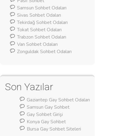
Pasif Sohbet
Samsun Sohbet Odaları
Sivas Sohbet Odaları
Tekirdağ Sohbet Odaları
Tokat Sohbet Odaları
Trabzon Sohbet Odaları
Van Sohbet Odaları
Zonguldak Sohbet Odaları
Son Yazılar
Gaziantep Gay Sohbet Odaları
Samsun Gay Sohbet
Gay Sohbet Girişi
Konya Gay Sohbet
Bursa Gay Sohbet Siteleri