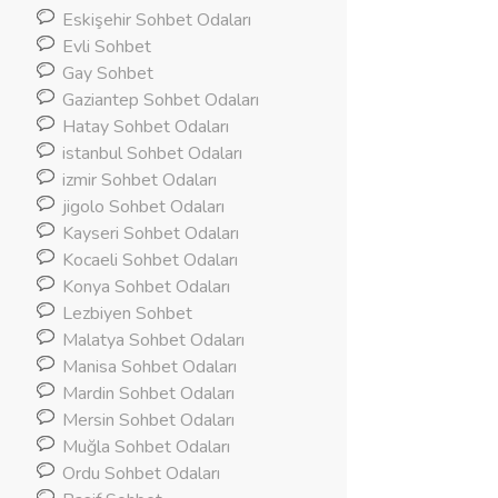
Eskişehir Sohbet Odaları
Evli Sohbet
Gay Sohbet
Gaziantep Sohbet Odaları
Hatay Sohbet Odaları
istanbul Sohbet Odaları
izmir Sohbet Odaları
jigolo Sohbet Odaları
Kayseri Sohbet Odaları
Kocaeli Sohbet Odaları
Konya Sohbet Odaları
Lezbiyen Sohbet
Malatya Sohbet Odaları
Manisa Sohbet Odaları
Mardin Sohbet Odaları
Mersin Sohbet Odaları
Muğla Sohbet Odaları
Ordu Sohbet Odaları