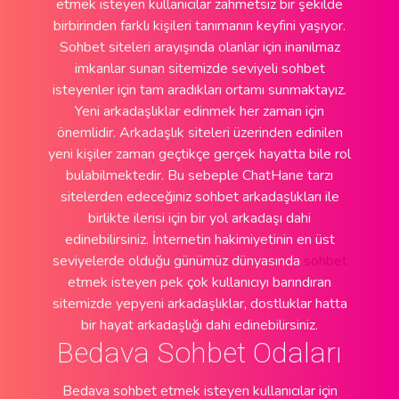
etmek isteyen kullanıcılar zahmetsiz bir şekilde
birbirinden farklı kişileri tanımanın keyfini yaşıyor.
Sohbet siteleri arayışında olanlar için inanılmaz
imkanlar sunan sitemizde seviyeli sohbet
isteyenler için tam aradıkları ortamı sunmaktayız.
Yeni arkadaşlıklar edinmek her zaman için
önemlidir. Arkadaşlık siteleri üzerinden edinilen
yeni kişiler zaman geçtikçe gerçek hayatta bile rol
bulabilmektedir. Bu sebeple ChatHane tarzı
sitelerden edeceğiniz sohbet arkadaşlıkları ile
birlikte ilerisi için bir yol arkadaşı dahi
edinebilirsiniz. İnternetin hakimiyetinin en üst
seviyelerde olduğu günümüz dünyasında
sohbet
etmek isteyen pek çok kullanıcıyı barındıran
sitemizde yepyeni arkadaşlıklar, dostluklar hatta
bir hayat arkadaşlığı dahi edinebilirsiniz.
Bedava Sohbet Odaları
Bedava sohbet etmek isteyen kullanıcılar için