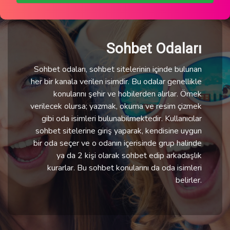
Sohbet Odaları
Sohbet odaları, sohbet sitelerinin içinde bulunan
her bir kanala verilen isimdir. Bu odalar genellikle
konularını şehir ve hobilerden alırlar. Örnek
verilecek olursa; yazmak, okuma ve resim çizmek
gibi oda isimleri bulunabilmektedir. Kullanıcılar
sohbet sitelerine giriş yaparak, kendisine uygun
bir oda seçer ve o odanın içerisinde grup halinde
ya da 2 kişi olarak sohbet edip arkadaşlık
kurarlar. Bu sohbet konularını da oda isimleri
belirler.