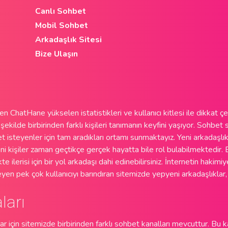
Canlı Sohbet
Mobil Sohbet
Arkadaşlık Sitesi
Bize Ulaşın
en ChatHane yükselen istatistikleri ve kullanıcı kitlesi ile dikkat 
ekilde birbirinden farklı kişileri tanımanın keyfini yaşıyor. Sohbet si
 isteyenler için tam aradıkları ortamı sunmaktayız. Yeni arkadaşlı
eni kişiler zaman geçtikçe gerçek hayatta bile rol bulabilmektedir
kte ilerisi için bir yol arkadaşı dahi edinebilirsiniz. İnternetin haki
en pek çok kullanıcıyı barındıran sitemizde yepyeni arkadaşlıklar, 
ları
 için sitemizde birbirinden farklı sohbet kanalları mevcuttur. Bu ka