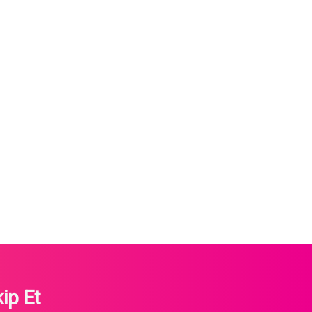
ip Et