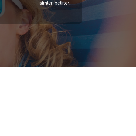
isimleri belirler.