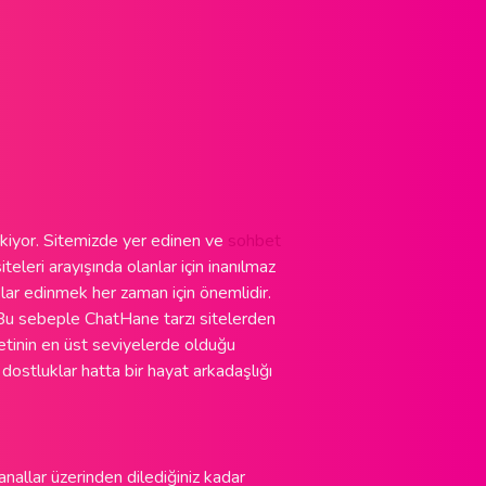
çekiyor. Sitemizde yer edinen ve
sohbet
teleri arayışında olanlar için inanılmaz
klar edinmek her zaman için önemlidir.
. Bu sebeple ChatHane tarzı sitelerden
miyetinin en üst seviyelerde olduğu
dostluklar hatta bir hayat arkadaşlığı
nallar üzerinden dilediğiniz kadar