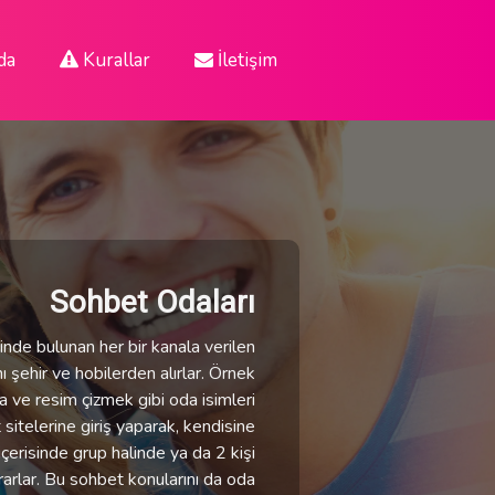
da
Kurallar
İletişim
Sohbet Odaları
çinde bulunan her bir kanala verilen
nı şehir ve hobilerden alırlar. Örnek
 ve resim çizmek gibi oda isimleri
 sitelerine giriş yaparak, kendisine
çerisinde grup halinde ya da 2 kişi
rarlar. Bu sohbet konularını da oda