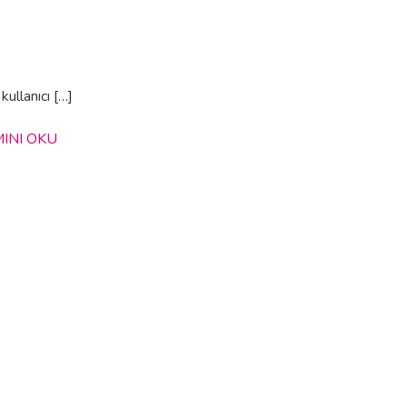
ullanıcı […]
INI OKU