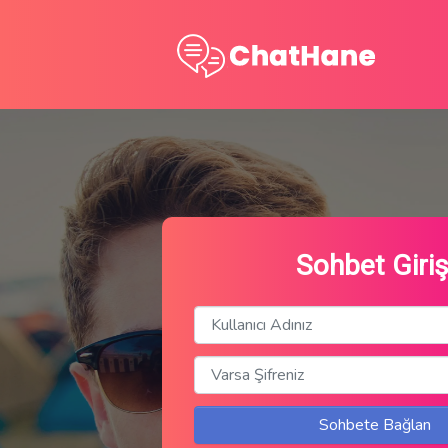
Sohbet Giriş
Sohbete Bağlan