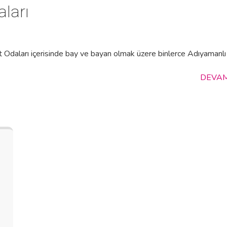
ları
aları içerisinde bay ve bayan olmak üzere binlerce Adıyamanlı k
DEVAM