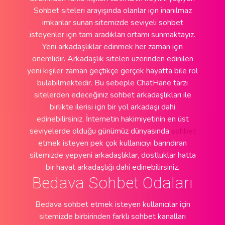
Sohbet siteleri arayışında olanlar için inanılmaz
imkanlar sunan sitemizde seviyeli sohbet
isteyenler için tam aradıkları ortamı sunmaktayız.
Yeni arkadaşlıklar edinmek her zaman için
önemlidir. Arkadaşlık siteleri üzerinden edinilen
yeni kişiler zaman geçtikçe gerçek hayatta bile rol
bulabilmektedir. Bu sebeple ChatHane tarzı
sitelerden edeceğiniz sohbet arkadaşlıkları ile
birlikte ilerisi için bir yol arkadaşı dahi
edinebilirsiniz. İnternetin hakimiyetinin en üst
seviyelerde olduğu günümüz dünyasında
sohbet
etmek isteyen pek çok kullanıcıyı barındıran
sitemizde yepyeni arkadaşlıklar, dostluklar hatta
bir hayat arkadaşlığı dahi edinebilirsiniz.
Bedava Sohbet Odaları
Bedava sohbet etmek isteyen kullanıcılar için
sitemizde birbirinden farklı sohbet kanalları