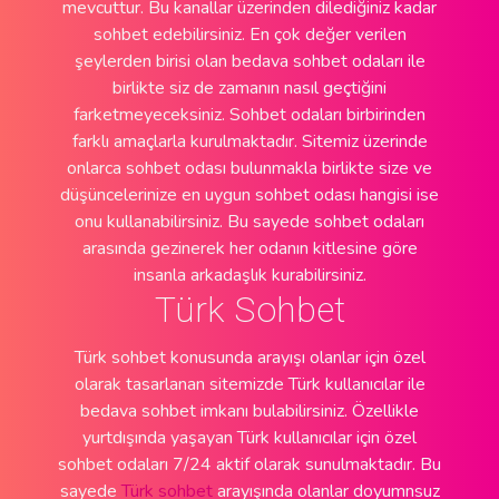
mevcuttur. Bu kanallar üzerinden dilediğiniz kadar
sohbet edebilirsiniz. En çok değer verilen
şeylerden birisi olan bedava sohbet odaları ile
birlikte siz de zamanın nasıl geçtiğini
farketmeyeceksiniz. Sohbet odaları birbirinden
farklı amaçlarla kurulmaktadır. Sitemiz üzerinde
onlarca sohbet odası bulunmakla birlikte size ve
düşüncelerinize en uygun sohbet odası hangisi ise
onu kullanabilirsiniz. Bu sayede sohbet odaları
arasında gezinerek her odanın kitlesine göre
insanla arkadaşlık kurabilirsiniz.
Türk Sohbet
Türk sohbet konusunda arayışı olanlar için özel
olarak tasarlanan sitemizde Türk kullanıcılar ile
bedava sohbet imkanı bulabilirsiniz. Özellikle
yurtdışında yaşayan Türk kullanıcılar için özel
sohbet odaları 7/24 aktif olarak sunulmaktadır. Bu
sayede
Türk sohbet
arayışında olanlar doyumnsuz