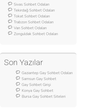
Sivas Sohbet Odaları
Tekirdağ Sohbet Odaları
Tokat Sohbet Odaları
Trabzon Sohbet Odaları
Van Sohbet Odaları
Zonguldak Sohbet Odaları
Son Yazılar
Gaziantep Gay Sohbet Odaları
Samsun Gay Sohbet
Gay Sohbet Girişi
Konya Gay Sohbet
Bursa Gay Sohbet Siteleri