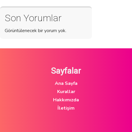
Son Yorumlar
Görüntülenecek bir yorum yok.
Sayfalar
Ana Sayfa
Kurallar
Hakkımızda
İletişim