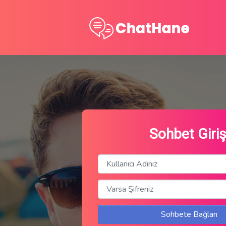
Sohbet Giriş
Sohbete Bağlan