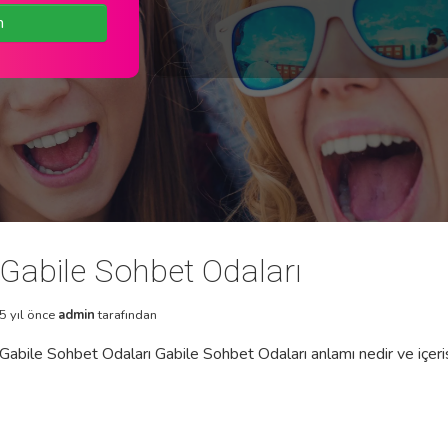
n
Gabile Sohbet Odaları
5 yıl önce
admin
tarafından
Gabile Sohbet Odaları Gabile Sohbet Odaları anlamı nedir ve içeri