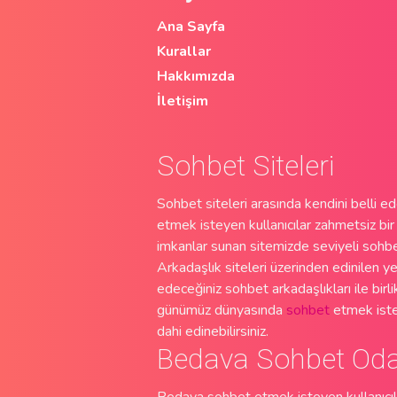
Ana Sayfa
Kurallar
Hakkımızda
İletişim
Sohbet Siteleri
Sohbet siteleri arasında kendini belli ed
etmek isteyen kullanıcılar zahmetsiz bir ş
imkanlar sunan sitemizde seviyeli sohbet
Arkadaşlık siteleri üzerinden edinilen y
edeceğiniz sohbet arkadaşlıkları ile birli
günümüz dünyasında
sohbet
etmek istey
dahi edinebilirsiniz.
Bedava Sohbet Oda