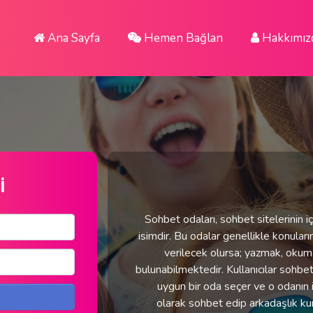
Ana Sayfa
Hemen Bağlan
Hakkımız
i
Sohbet odaları, sohbet sitelerinin i
isimdir. Bu odalar genellikle konuları
verilecek olursa; yazmak, okuma
bulunabilmektedir. Kullanıcılar sohbet
uygun bir oda seçer ve o odanın i
olarak sohbet edip arkadaşlık ku