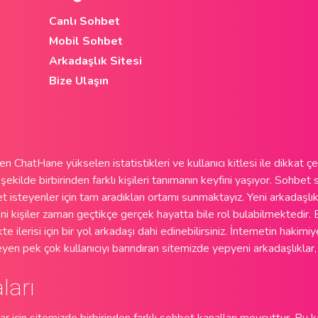
Canlı Sohbet
Mobil Sohbet
Arkadaşlık Sitesi
Bize Ulaşın
en ChatHane yükselen istatistikleri ve kullanıcı kitlesi ile dikkat 
ekilde birbirinden farklı kişileri tanımanın keyfini yaşıyor. Sohbet si
 isteyenler için tam aradıkları ortamı sunmaktayız. Yeni arkadaşlı
eni kişiler zaman geçtikçe gerçek hayatta bile rol bulabilmektedir
kte ilerisi için bir yol arkadaşı dahi edinebilirsiniz. İnternetin haki
en pek çok kullanıcıyı barındıran sitemizde yepyeni arkadaşlıklar, 
ları