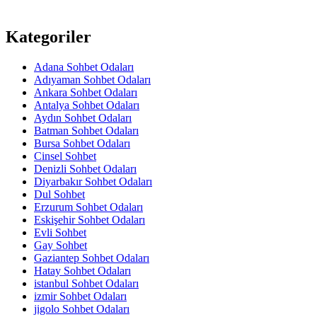
Kategoriler
Adana Sohbet Odaları
Adıyaman Sohbet Odaları
Ankara Sohbet Odaları
Antalya Sohbet Odaları
Aydın Sohbet Odaları
Batman Sohbet Odaları
Bursa Sohbet Odaları
Cinsel Sohbet
Denizli Sohbet Odaları
Diyarbakır Sohbet Odaları
Dul Sohbet
Erzurum Sohbet Odaları
Eskişehir Sohbet Odaları
Evli Sohbet
Gay Sohbet
Gaziantep Sohbet Odaları
Hatay Sohbet Odaları
istanbul Sohbet Odaları
izmir Sohbet Odaları
jigolo Sohbet Odaları