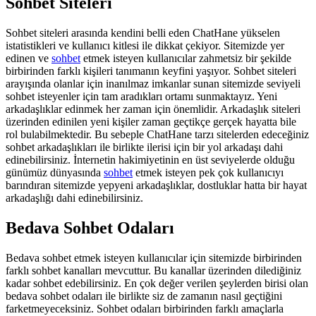
Sohbet Siteleri
Sohbet siteleri arasında kendini belli eden ChatHane yükselen
istatistikleri ve kullanıcı kitlesi ile dikkat çekiyor. Sitemizde yer
edinen ve
sohbet
etmek isteyen kullanıcılar zahmetsiz bir şekilde
birbirinden farklı kişileri tanımanın keyfini yaşıyor. Sohbet siteleri
arayışında olanlar için inanılmaz imkanlar sunan sitemizde seviyeli
sohbet isteyenler için tam aradıkları ortamı sunmaktayız. Yeni
arkadaşlıklar edinmek her zaman için önemlidir. Arkadaşlık siteleri
üzerinden edinilen yeni kişiler zaman geçtikçe gerçek hayatta bile
rol bulabilmektedir. Bu sebeple ChatHane tarzı sitelerden edeceğiniz
sohbet arkadaşlıkları ile birlikte ilerisi için bir yol arkadaşı dahi
edinebilirsiniz. İnternetin hakimiyetinin en üst seviyelerde olduğu
günümüz dünyasında
sohbet
etmek isteyen pek çok kullanıcıyı
barındıran sitemizde yepyeni arkadaşlıklar, dostluklar hatta bir hayat
arkadaşlığı dahi edinebilirsiniz.
Bedava Sohbet Odaları
Bedava sohbet etmek isteyen kullanıcılar için sitemizde birbirinden
farklı sohbet kanalları mevcuttur. Bu kanallar üzerinden dilediğiniz
kadar sohbet edebilirsiniz. En çok değer verilen şeylerden birisi olan
bedava sohbet odaları ile birlikte siz de zamanın nasıl geçtiğini
farketmeyeceksiniz. Sohbet odaları birbirinden farklı amaçlarla