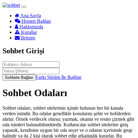
Ana Sayfa
Hemen Bağlan
Hakkımızda
Kurallar
İletişim
Sohbet Girişi
Farkı Sürüm İle Bağlan
Sohbete Bağlan
Sohbet Odaları
Sohbet odaları, sohbet sitelerinin içinde bulunan her bir kanala
verilen isimdir. Bu odalar genellikle konularını şehir ve hobilerden
alırlar. Örnek verilecek olursa; yazmak, okuma ve resim çizmek gibi
oda isimleri bulunabilmektedir. Kullanıcılar sohbet sitelerine giriş
yaparak, kendisine uygun bir oda seçer ve o odanın içerisinde grup
halinde ya da 2 kişi olarak sohbet edip arkadaşlık kurarlar. Bu