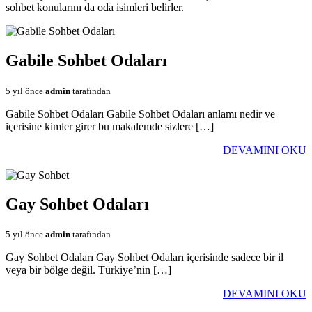
sohbet konularını da oda isimleri belirler.
Gabile Sohbet Odaları
5 yıl önce
admin
tarafından
Gabile Sohbet Odaları Gabile Sohbet Odaları anlamı nedir ve
içerisine kimler girer bu makalemde sizlere […]
DEVAMINI OKU
Gay Sohbet Odaları
5 yıl önce
admin
tarafından
Gay Sohbet Odaları Gay Sohbet Odaları içerisinde sadece bir il
veya bir bölge değil. Türkiye’nin […]
DEVAMINI OKU