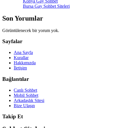
Konya Gay Sohbet
Bursa Gay Sohbet Siteleri
Son Yorumlar
Görüntülenecek bir yorum yok.
Sayfalar
Ana Sayfa
Kurallar
Hakkımızda
İletişim
Bağlantılar
Canlı Sohbet
Mobil Sohbet
Arkadaşlık Sitesi
Bize Ulaşın
Takip Et