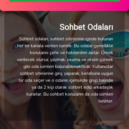
Sohbet Odaları
Sohbet odaları, sohbet sitelerinin içinde bulunan
her bir kanala verilen isimdir. Bu odalar genellikle
konularını şehir ve hobilerden alırlar. Örnek
verilecek olursa; yazmak, okuma ve resim çizmek
gibi oda isimleri bulunabilmektedir. Kullanıcılar
sohbet sitelerine giriş yaparak, kendisine uygun
bir oda seçer ve o odanın içerisinde grup halinde
ya da 2 kişi olarak sohbet edip arkadaşlık
kurarlar. Bu sohbet konularını da oda isimleri
belirler.