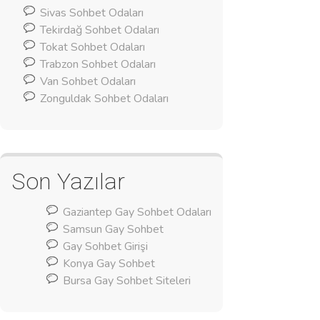
Sivas Sohbet Odaları
Tekirdağ Sohbet Odaları
Tokat Sohbet Odaları
Trabzon Sohbet Odaları
Van Sohbet Odaları
Zonguldak Sohbet Odaları
Son Yazılar
Gaziantep Gay Sohbet Odaları
Samsun Gay Sohbet
Gay Sohbet Girişi
Konya Gay Sohbet
Bursa Gay Sohbet Siteleri