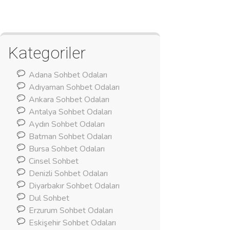
Kategoriler
Adana Sohbet Odaları
Adıyaman Sohbet Odaları
Ankara Sohbet Odaları
Antalya Sohbet Odaları
Aydın Sohbet Odaları
Batman Sohbet Odaları
Bursa Sohbet Odaları
Cinsel Sohbet
Denizli Sohbet Odaları
Diyarbakır Sohbet Odaları
Dul Sohbet
Erzurum Sohbet Odaları
Eskişehir Sohbet Odaları