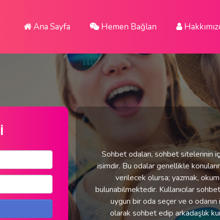
Ana Sayfa
Hemen Bağlan
Hakkımız
i
Sohbet odaları, sohbet sitelerinin i
isimdir. Bu odalar genellikle konuları
verilecek olursa; yazmak, okuma
bulunabilmektedir. Kullanıcılar sohbet
uygun bir oda seçer ve o odanın i
olarak sohbet edip arkadaşlık ku