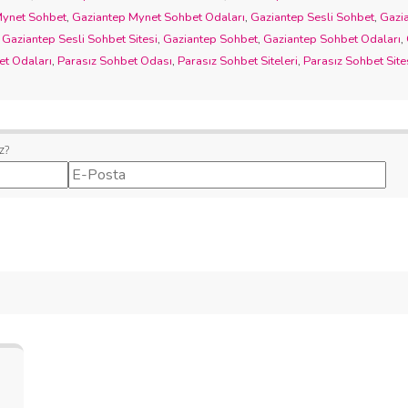
Mynet Sohbet
,
Gaziantep Mynet Sohbet Odaları
,
Gaziantep Sesli Sohbet
,
Gazia
,
Gaziantep Sesli Sohbet Sitesi
,
Gaziantep Sohbet
,
Gaziantep Sohbet Odaları
,
et Odaları
,
Parasız Sohbet Odası
,
Parasız Sohbet Siteleri
,
Parasız Sohbet Site
z?