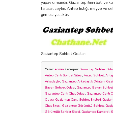
yapay ormandır. Gaziantep ilinin batı ve kuze
tarlalar, zeytin, Antep fıstığı, meyve ve seb
girmesi yasaktır.
Gaziantep Sohbet Odaları
Yazar:
admin
Kategori:
Gaziantep Sohbet Odal
Antep Canlı Sohbet Sitesi
,
Antep Sohbet
,
Ante
Arkadaşlık
,
Gaziantep Arkadaşlık Odaları
,
Gazi
Bayan Sohbet Odası
,
Gaziantep Bayan Sohbet 
Gaziantep Canlı Chat Odası
,
Gaziantep Canlı Ch
Odası
,
Gaziantep Canlı Sohbet Siteleri
,
Gaziant
Chat Sitesi
,
Gaziantep Görüntülü Sohbet
,
Gazi
Görüntülü Sohbet Sitesi
,
Gaziantep Kameralı 