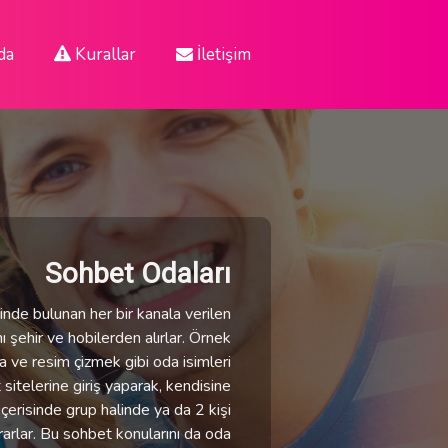
da
Kurallar
İletişim
Sohbet Odaları
çinde bulunan her bir kanala verilen
nı şehir ve hobilerden alırlar. Örnek
 ve resim çizmek gibi oda isimleri
 sitelerine giriş yaparak, kendisine
çerisinde grup halinde ya da 2 kişi
rarlar. Bu sohbet konularını da oda