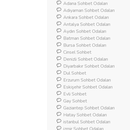
Adana Sohbet Odaları
Adıyaman Sohbet Odaları
Ankara Sohbet Odaları
Antalya Sohbet Odaları
Aydın Sohbet Odaları
Batman Sohbet Odaları
Bursa Sohbet Odaları
Cinsel Sohbet
Denizli Sohbet Odaları
Diyarbakır Sohbet Odaları
Dul Sohbet
Erzurum Sohbet Odaları
Eskişehir Sohbet Odaları
Evli Sohbet
Gay Sohbet
Gaziantep Sohbet Odaları
Hatay Sohbet Odaları
istanbul Sohbet Odaları
izmir Sohbet Odaları