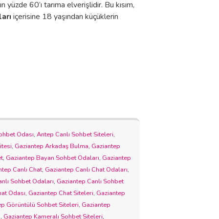
ın yüzde 60’ı tarıma elverişlidir. Bu kısım,
arı
içerisine 18 yaşından küçüklerin
ohbet Odası
,
Antep Canlı Sohbet Siteleri
,
tesi
,
Gaziantep Arkadaş Bulma
,
Gaziantep
t
,
Gaziantep Bayan Sohbet Odaları
,
Gaziantep
ntep Canlı Chat
,
Gaziantep Canlı Chat Odaları
,
nlı Sohbet Odaları
,
Gaziantep Canlı Sohbet
hat Odası
,
Gaziantep Chat Siteleri
,
Gaziantep
p Görüntülü Sohbet Siteleri
,
Gaziantep
ı
,
Gaziantep Kameralı Sohbet Siteleri
,