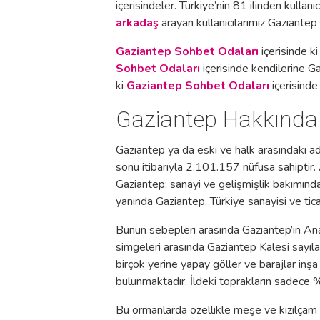
içerisindeler. Türkiye’nin 81 ilinden kullanıc
arkadaş
arayan kullanıcılarımız Gaziantep i
Gaziantep Sohbet Odaları
içerisinde ki
Sohbet Odaları
içerisinde kendilerine Gaz
ki
Gaziantep Sohbet Odaları
içerisinde
Gaziantep Hakkında
Gaziantep ya da eski ve halk arasındaki adı
sonu itibarıyla 2.101.157 nüfusa sahiptir
Gaziantep; sanayi ve gelişmişlik bakımından 
yanında Gaziantep, Türkiye sanayisi ve tica
Bunun sebepleri arasında Gaziantep’in Anad
simgeleri arasında Gaziantep Kalesi sayıla
birçok yerine yapay göller ve barajlar inşa
bulunmaktadır. İldeki toprakların sadece %
Bu ormanlarda özellikle meşe ve kızılçam 