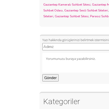
Gaziantep Kameralı Sohbet Sitesi
,
Gaziantep 
Sohbet Odası
,
Gaziantep Sesli Sohbet Siteleri
Siteleri
,
Gaziantep Sohbet Sitesi
,
Parasız Sohb
Yazı hakkında görüşlerinizi belirtmek istermisini
Kategoriler