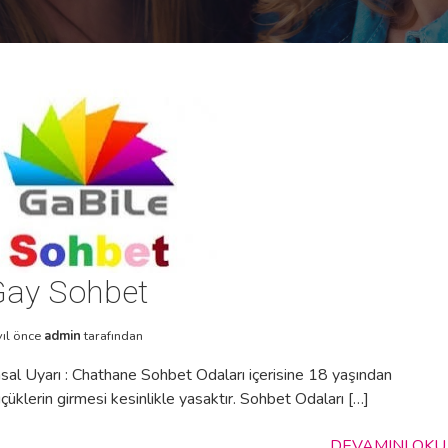
Gay Sohbet
yıl önce
admin
tarafından
sal Uyarı : Chathane Sohbet Odaları içerisine 18 yaşından
çüklerin girmesi kesinlikle yasaktır. Sohbet Odaları […]
DEVAMINI OKU