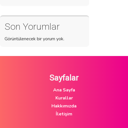
Son Yorumlar
Görüntülenecek bir yorum yok.
Sayfalar
Ana Sayfa
Kurallar
Hakkımızda
İletişim