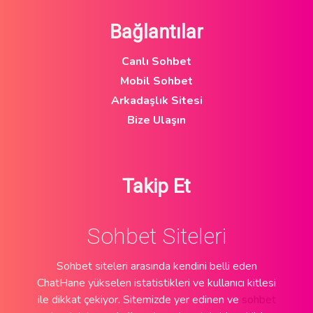
Bağlantılar
Canlı Sohbet
Mobil Sohbet
Arkadaşlık Sitesi
Bize Ulaşın
Takip Et
Sohbet Siteleri
Sohbet siteleri arasında kendini belli eden
ChatHane yükselen istatistikleri ve kullanıcı kitlesi
ile dikkat çekiyor. Sitemizde yer edinen ve
sohbet