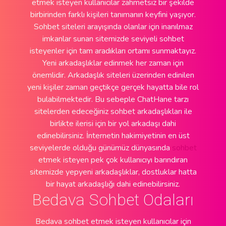
etmek isteyen kullanıcılar zahmetsiz bir şekilde
birbirinden farklı kişileri tanımanın keyfini yaşıyor.
Sohbet siteleri arayışında olanlar için inanılmaz
imkanlar sunan sitemizde seviyeli sohbet
isteyenler için tam aradıkları ortamı sunmaktayız.
Yeni arkadaşlıklar edinmek her zaman için
önemlidir. Arkadaşlık siteleri üzerinden edinilen
yeni kişiler zaman geçtikçe gerçek hayatta bile rol
bulabilmektedir. Bu sebeple ChatHane tarzı
sitelerden edeceğiniz sohbet arkadaşlıkları ile
birlikte ilerisi için bir yol arkadaşı dahi
edinebilirsiniz. İnternetin hakimiyetinin en üst
seviyelerde olduğu günümüz dünyasında
sohbet
etmek isteyen pek çok kullanıcıyı barındıran
sitemizde yepyeni arkadaşlıklar, dostluklar hatta
bir hayat arkadaşlığı dahi edinebilirsiniz.
Bedava Sohbet Odaları
Bedava sohbet etmek isteyen kullanıcılar için