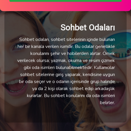
Sohbet Odaları
Sohbet odaları, sohbet sitelerinin içinde bulunan
her bir kanala verilen isimdir. Bu odalar genellikle
konularını şehir ve hobilerden alırlar. Örnek
verilecek olursa; yazmak, okuma ve resim çizmek
gibi oda isimleri bulunabilmektedir. Kullanıcılar
sohbet sitelerine giriş yaparak, kendisine uygun
bir oda seçer ve o odanın içerisinde grup halinde
ya da 2 kişi olarak sohbet edip arkadaşlık
kurarlar. Bu sohbet konularını da oda isimleri
belirler.