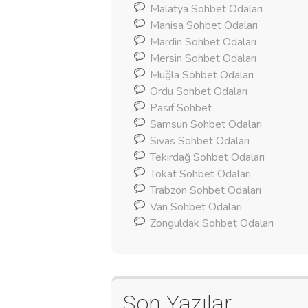
Malatya Sohbet Odaları
Manisa Sohbet Odaları
Mardin Sohbet Odaları
Mersin Sohbet Odaları
Muğla Sohbet Odaları
Ordu Sohbet Odaları
Pasif Sohbet
Samsun Sohbet Odaları
Sivas Sohbet Odaları
Tekirdağ Sohbet Odaları
Tokat Sohbet Odaları
Trabzon Sohbet Odaları
Van Sohbet Odaları
Zonguldak Sohbet Odaları
Son Yazılar