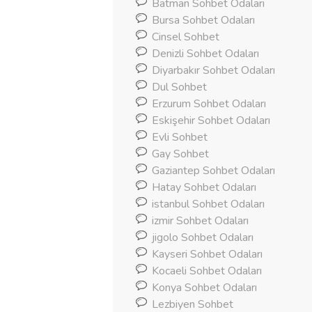
Batman Sohbet Odaları
Bursa Sohbet Odaları
Cinsel Sohbet
Denizli Sohbet Odaları
Diyarbakır Sohbet Odaları
Dul Sohbet
Erzurum Sohbet Odaları
Eskişehir Sohbet Odaları
Evli Sohbet
Gay Sohbet
Gaziantep Sohbet Odaları
Hatay Sohbet Odaları
istanbul Sohbet Odaları
izmir Sohbet Odaları
jigolo Sohbet Odaları
Kayseri Sohbet Odaları
Kocaeli Sohbet Odaları
Konya Sohbet Odaları
Lezbiyen Sohbet