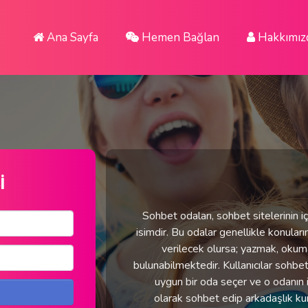
Ana Sayfa
Hemen Bağlan
Hakkımız
i
Sohbet odaları, sohbet sitelerinin i
isimdir. Bu odalar genellikle konuları
verilecek olursa; yazmak, okuma
bulunabilmektedir. Kullanıcılar sohbet
uygun bir oda seçer ve o odanın i
olarak sohbet edip arkadaşlık ku