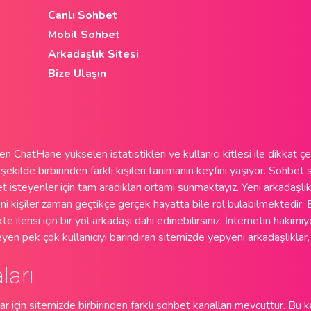
Canlı Sohbet
Mobil Sohbet
Arkadaşlık Sitesi
Bize Ulaşın
en ChatHane yükselen istatistikleri ve kullanıcı kitlesi ile dikkat 
ekilde birbirinden farklı kişileri tanımanın keyfini yaşıyor. Sohbet si
 isteyenler için tam aradıkları ortamı sunmaktayız. Yeni arkadaşlı
eni kişiler zaman geçtikçe gerçek hayatta bile rol bulabilmektedir
kte ilerisi için bir yol arkadaşı dahi edinebilirsiniz. İnternetin haki
en pek çok kullanıcıyı barındıran sitemizde yepyeni arkadaşlıklar, 
ları
 için sitemizde birbirinden farklı sohbet kanalları mevcuttur. Bu ka