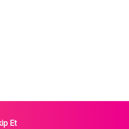
ip Et