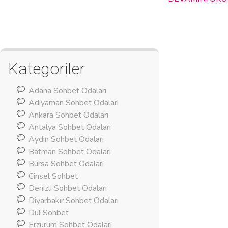
Kategoriler
Adana Sohbet Odaları
Adıyaman Sohbet Odaları
Ankara Sohbet Odaları
Antalya Sohbet Odaları
Aydın Sohbet Odaları
Batman Sohbet Odaları
Bursa Sohbet Odaları
Cinsel Sohbet
Denizli Sohbet Odaları
Diyarbakır Sohbet Odaları
Dul Sohbet
Erzurum Sohbet Odaları