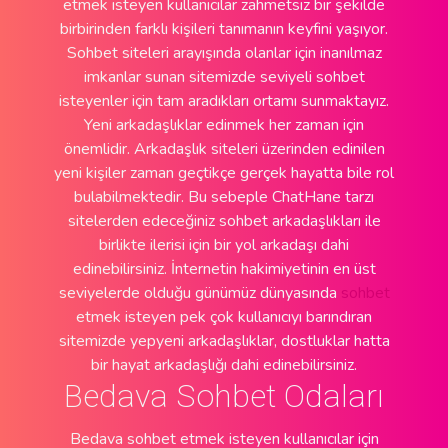
etmek isteyen kullanıcılar zahmetsiz bir şekilde
birbirinden farklı kişileri tanımanın keyfini yaşıyor.
Sohbet siteleri arayışında olanlar için inanılmaz
imkanlar sunan sitemizde seviyeli sohbet
isteyenler için tam aradıkları ortamı sunmaktayız.
Yeni arkadaşlıklar edinmek her zaman için
önemlidir. Arkadaşlık siteleri üzerinden edinilen
yeni kişiler zaman geçtikçe gerçek hayatta bile rol
bulabilmektedir. Bu sebeple ChatHane tarzı
sitelerden edeceğiniz sohbet arkadaşlıkları ile
birlikte ilerisi için bir yol arkadaşı dahi
edinebilirsiniz. İnternetin hakimiyetinin en üst
seviyelerde olduğu günümüz dünyasında
sohbet
etmek isteyen pek çok kullanıcıyı barındıran
sitemizde yepyeni arkadaşlıklar, dostluklar hatta
bir hayat arkadaşlığı dahi edinebilirsiniz.
Bedava Sohbet Odaları
Bedava sohbet etmek isteyen kullanıcılar için