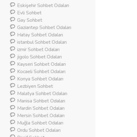
Eskişehir Sohbet Odaları
Evli Sohbet
Gay Sohbet
Gaziantep Sohbet Odaları
Hatay Sohbet Odaları
istanbul Sohbet Odaları
izmir Sohbet Odaları
jigolo Sohbet Odaları
Kayseri Sohbet Odaları
Kocaeli Sohbet Odaları
Konya Sohbet Odaları
Lezbiyen Sohbet
Malatya Sohbet Odaları
Manisa Sohbet Odaları
Mardin Sohbet Odaları
Mersin Sohbet Odaları
Muğla Sohbet Odaları
Ordu Sohbet Odaları