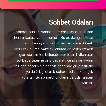
Sohbet Odaları
Sohbet odaları, sohbet sitelerinin içinde bulunan
her bir kanala verilen isimdir. Bu odalar genellikle
konularını şehir ve hobilerden alırlar. Örnek
verilecek olursa; yazmak, okuma ve resim çizmek
gibi oda isimleri bulunabilmektedir. Kullanıcılar
sohbet sitelerine giriş yaparak, kendisine uygun
bir oda seçer ve o odanın içerisinde grup halinde
ya da 2 kişi olarak sohbet edip arkadaşlık
kurarlar. Bu sohbet konularını da oda isimleri
belirler.