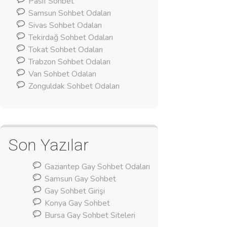
Pasif Sohbet
Samsun Sohbet Odaları
Sivas Sohbet Odaları
Tekirdağ Sohbet Odaları
Tokat Sohbet Odaları
Trabzon Sohbet Odaları
Van Sohbet Odaları
Zonguldak Sohbet Odaları
Son Yazılar
Gaziantep Gay Sohbet Odaları
Samsun Gay Sohbet
Gay Sohbet Girişi
Konya Gay Sohbet
Bursa Gay Sohbet Siteleri