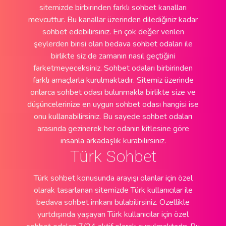
sitemizde birbirinden farklı sohbet kanalları
mevcuttur. Bu kanallar üzerinden dilediğiniz kadar
sohbet edebilirsiniz. En çok değer verilen
şeylerden birisi olan bedava sohbet odaları ile
birlikte siz de zamanın nasıl geçtiğini
farketmeyeceksiniz. Sohbet odaları birbirinden
farklı amaçlarla kurulmaktadır. Sitemiz üzerinde
onlarca sohbet odası bulunmakla birlikte size ve
düşüncelerinize en uygun sohbet odası hangisi ise
onu kullanabilirsiniz. Bu sayede sohbet odaları
arasında gezinerek her odanın kitlesine göre
insanla arkadaşlık kurabilirsiniz.
Türk Sohbet
Türk sohbet konusunda arayışı olanlar için özel
olarak tasarlanan sitemizde Türk kullanıcılar ile
bedava sohbet imkanı bulabilirsiniz. Özellikle
yurtdışında yaşayan Türk kullanıcılar için özel