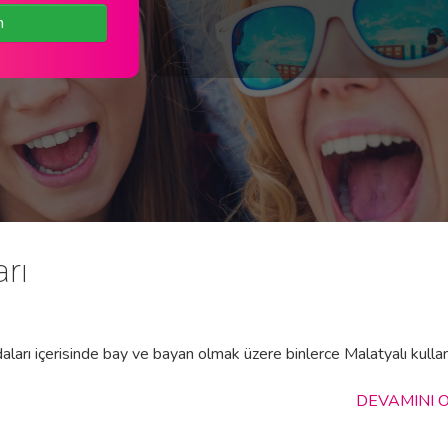
n
rı
rı içerisinde bay ve bayan olmak üzere binlerce Malatyalı kullanı
DEVAMINI 