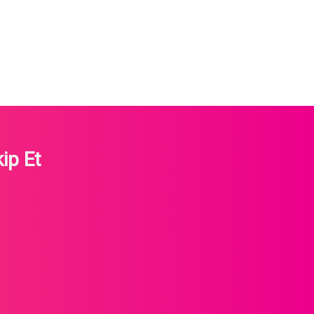
ip Et