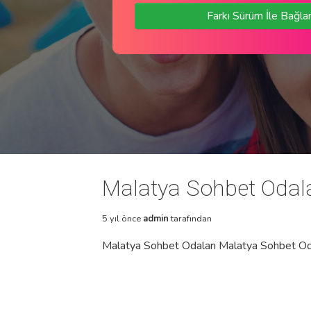
Farkı Sürüm İle Bağla
Malatya Sohbet Odala
5 yıl önce
admin
tarafından
Malatya Sohbet Odaları Malatya Sohbet Odala