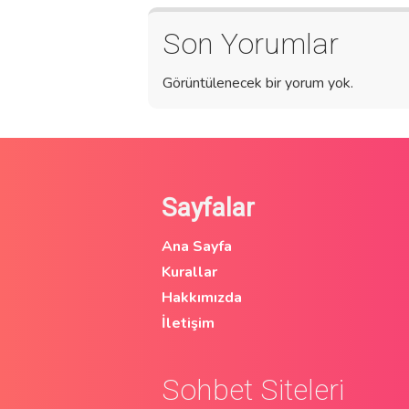
Son Yorumlar
Görüntülenecek bir yorum yok.
Sayfalar
Ana Sayfa
Kurallar
Hakkımızda
İletişim
Sohbet Siteleri