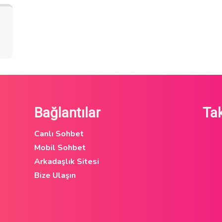
Bağlantılar
Tak
Canlı Sohbet
Mobil Sohbet
Arkadaşlık Sitesi
Bize Ulaşın