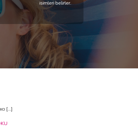
isimleri belirler.
cı […]
OKU