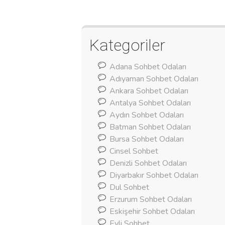
Kategoriler
Adana Sohbet Odaları
Adıyaman Sohbet Odaları
Ankara Sohbet Odaları
Antalya Sohbet Odaları
Aydın Sohbet Odaları
Batman Sohbet Odaları
Bursa Sohbet Odaları
Cinsel Sohbet
Denizli Sohbet Odaları
Diyarbakır Sohbet Odaları
Dul Sohbet
Erzurum Sohbet Odaları
Eskişehir Sohbet Odaları
Evli Sohbet