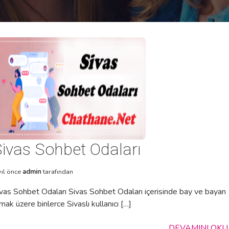
ivas Sohbet Odaları
yıl önce
admin
tarafından
vas Sohbet Odaları Sivas Sohbet Odaları içerisinde bay ve bayan
mak üzere binlerce Sivaslı kullanıcı […]
DEVAMINI OKU