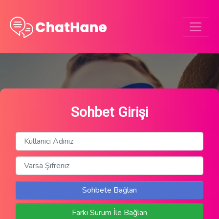
Sohbet Girişi
Sohbete Bağlan
Farkı Sürüm İle Bağlan