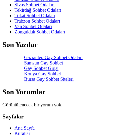
Sivas Sohbet Odaları
Tekirdağ Sohbet Odaları
Tokat Sohbet Odaları
Trabzon Sohbet Odaları
Van Sohbet Odaları
Zonguldak Sohbet Odaları
Son Yazılar
Gaziantep Gay Sohbet Odaları
Samsun Gay Sohbet
Gay Sohbet Girişi
Konya Gay Sohbet
Bursa Gay Sohbet Siteleri
Son Yorumlar
Görüntülenecek bir yorum yok.
Sayfalar
Ana Sayfa
Kurallar