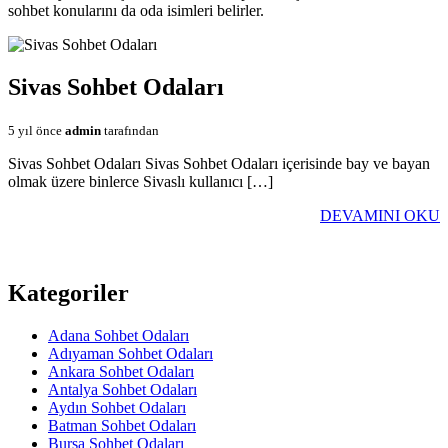
sohbet konularını da oda isimleri belirler.
Sivas Sohbet Odaları
5 yıl önce
admin
tarafından
Sivas Sohbet Odaları Sivas Sohbet Odaları içerisinde bay ve bayan
olmak üzere binlerce Sivaslı kullanıcı […]
DEVAMINI OKU
Kategoriler
Adana Sohbet Odaları
Adıyaman Sohbet Odaları
Ankara Sohbet Odaları
Antalya Sohbet Odaları
Aydın Sohbet Odaları
Batman Sohbet Odaları
Bursa Sohbet Odaları