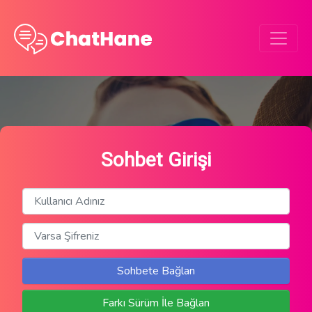
Sohbet Girişi
Sohbete Bağlan
Farkı Sürüm İle Bağlan