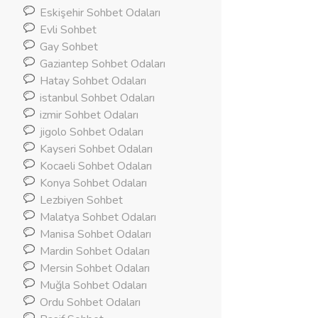
Eskişehir Sohbet Odaları
Evli Sohbet
Gay Sohbet
Gaziantep Sohbet Odaları
Hatay Sohbet Odaları
istanbul Sohbet Odaları
izmir Sohbet Odaları
jigolo Sohbet Odaları
Kayseri Sohbet Odaları
Kocaeli Sohbet Odaları
Konya Sohbet Odaları
Lezbiyen Sohbet
Malatya Sohbet Odaları
Manisa Sohbet Odaları
Mardin Sohbet Odaları
Mersin Sohbet Odaları
Muğla Sohbet Odaları
Ordu Sohbet Odaları