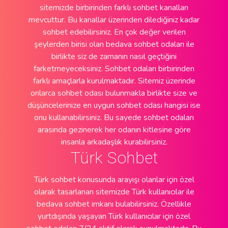
sitemizde birbirinden farklı sohbet kanalları
mevcuttur. Bu kanallar üzerinden dilediğiniz kadar
sohbet edebilirsiniz. En çok değer verilen
şeylerden birisi olan bedava sohbet odaları ile
birlikte siz de zamanın nasıl geçtiğini
farketmeyeceksiniz. Sohbet odaları birbirinden
farklı amaçlarla kurulmaktadır. Sitemiz üzerinde
onlarca sohbet odası bulunmakla birlikte size ve
düşüncelerinize en uygun sohbet odası hangisi ise
onu kullanabilirsiniz. Bu sayede sohbet odaları
arasında gezinerek her odanın kitlesine göre
insanla arkadaşlık kurabilirsiniz.
Türk Sohbet
Türk sohbet konusunda arayışı olanlar için özel
olarak tasarlanan sitemizde Türk kullanıcılar ile
bedava sohbet imkanı bulabilirsiniz. Özellikle
yurtdışında yaşayan Türk kullanıcılar için özel