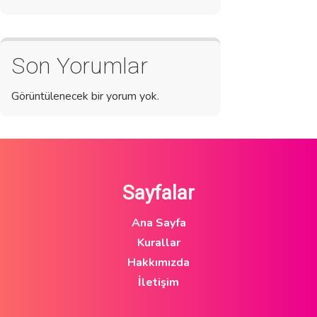
Son Yorumlar
Görüntülenecek bir yorum yok.
Sayfalar
Ana Sayfa
Kurallar
Hakkımızda
İletişim