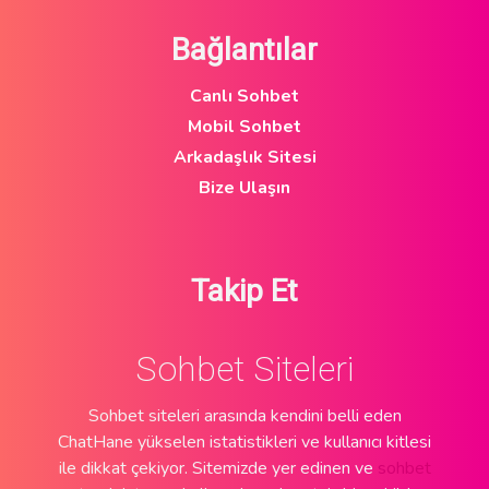
Bağlantılar
Canlı Sohbet
Mobil Sohbet
Arkadaşlık Sitesi
Bize Ulaşın
Takip Et
Sohbet Siteleri
Sohbet siteleri arasında kendini belli eden
ChatHane yükselen istatistikleri ve kullanıcı kitlesi
ile dikkat çekiyor. Sitemizde yer edinen ve
sohbet