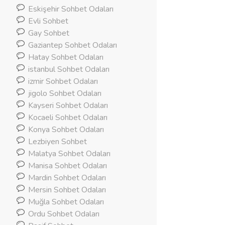
Eskişehir Sohbet Odaları
Evli Sohbet
Gay Sohbet
Gaziantep Sohbet Odaları
Hatay Sohbet Odaları
istanbul Sohbet Odaları
izmir Sohbet Odaları
jigolo Sohbet Odaları
Kayseri Sohbet Odaları
Kocaeli Sohbet Odaları
Konya Sohbet Odaları
Lezbiyen Sohbet
Malatya Sohbet Odaları
Manisa Sohbet Odaları
Mardin Sohbet Odaları
Mersin Sohbet Odaları
Muğla Sohbet Odaları
Ordu Sohbet Odaları