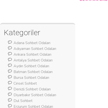
Kategoriler
Adana Sohbet Odaları
Adıyaman Sohbet Odaları
Ankara Sohbet Odaları
Antalya Sohbet Odaları
Aydın Sohbet Odaları
Batman Sohbet Odaları
Bursa Sohbet Odaları
Cinsel Sohbet
Denizli Sohbet Odaları
Diyarbakır Sohbet Odaları
Dul Sohbet
Erzurum Sohbet Odaları