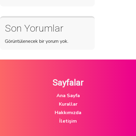
Son Yorumlar
Görüntülenecek bir yorum yok.
Sayfalar
Ana Sayfa
Kurallar
Hakkımızda
İletişim