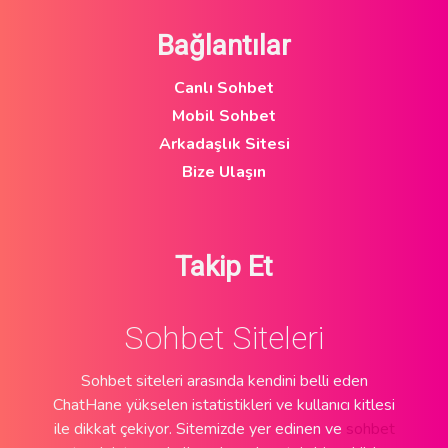
Bağlantılar
Canlı Sohbet
Mobil Sohbet
Arkadaşlık Sitesi
Bize Ulaşın
Takip Et
Sohbet Siteleri
Sohbet siteleri arasında kendini belli eden
ChatHane yükselen istatistikleri ve kullanıcı kitlesi
ile dikkat çekiyor. Sitemizde yer edinen ve
sohbet