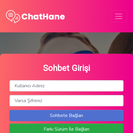
Sohbet Girişi
Sohbete Bağlan
Farkı Sürüm İle Bağlan