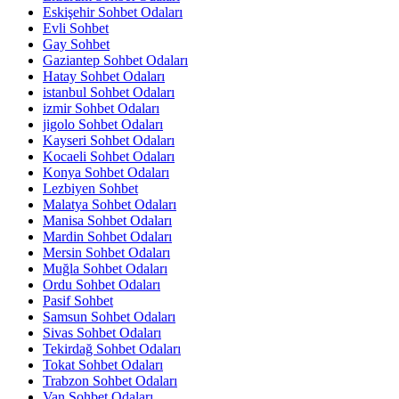
Eskişehir Sohbet Odaları
Evli Sohbet
Gay Sohbet
Gaziantep Sohbet Odaları
Hatay Sohbet Odaları
istanbul Sohbet Odaları
izmir Sohbet Odaları
jigolo Sohbet Odaları
Kayseri Sohbet Odaları
Kocaeli Sohbet Odaları
Konya Sohbet Odaları
Lezbiyen Sohbet
Malatya Sohbet Odaları
Manisa Sohbet Odaları
Mardin Sohbet Odaları
Mersin Sohbet Odaları
Muğla Sohbet Odaları
Ordu Sohbet Odaları
Pasif Sohbet
Samsun Sohbet Odaları
Sivas Sohbet Odaları
Tekirdağ Sohbet Odaları
Tokat Sohbet Odaları
Trabzon Sohbet Odaları
Van Sohbet Odaları