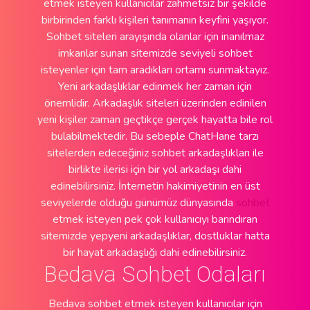
etmek isteyen kullanıcılar zahmetsiz bir şekilde
birbirinden farklı kişileri tanımanın keyfini yaşıyor.
Sohbet siteleri arayışında olanlar için inanılmaz
imkanlar sunan sitemizde seviyeli sohbet
isteyenler için tam aradıkları ortamı sunmaktayız.
Yeni arkadaşlıklar edinmek her zaman için
önemlidir. Arkadaşlık siteleri üzerinden edinilen
yeni kişiler zaman geçtikçe gerçek hayatta bile rol
bulabilmektedir. Bu sebeple ChatHane tarzı
sitelerden edeceğiniz sohbet arkadaşlıkları ile
birlikte ilerisi için bir yol arkadaşı dahi
edinebilirsiniz. İnternetin hakimiyetinin en üst
seviyelerde olduğu günümüz dünyasında
sohbet
etmek isteyen pek çok kullanıcıyı barındıran
sitemizde yepyeni arkadaşlıklar, dostluklar hatta
bir hayat arkadaşlığı dahi edinebilirsiniz.
Bedava Sohbet Odaları
Bedava sohbet etmek isteyen kullanıcılar için