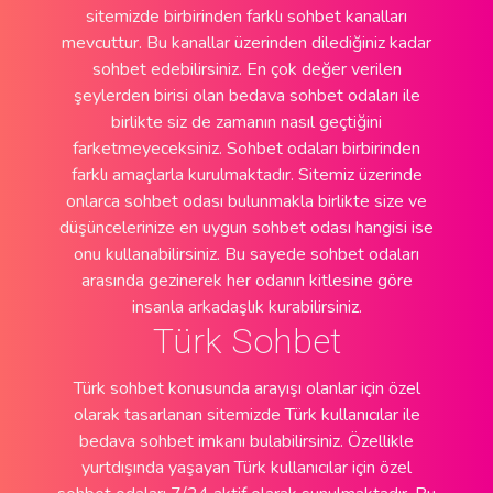
sitemizde birbirinden farklı sohbet kanalları
mevcuttur. Bu kanallar üzerinden dilediğiniz kadar
sohbet edebilirsiniz. En çok değer verilen
şeylerden birisi olan bedava sohbet odaları ile
birlikte siz de zamanın nasıl geçtiğini
farketmeyeceksiniz. Sohbet odaları birbirinden
farklı amaçlarla kurulmaktadır. Sitemiz üzerinde
onlarca sohbet odası bulunmakla birlikte size ve
düşüncelerinize en uygun sohbet odası hangisi ise
onu kullanabilirsiniz. Bu sayede sohbet odaları
arasında gezinerek her odanın kitlesine göre
insanla arkadaşlık kurabilirsiniz.
Türk Sohbet
Türk sohbet konusunda arayışı olanlar için özel
olarak tasarlanan sitemizde Türk kullanıcılar ile
bedava sohbet imkanı bulabilirsiniz. Özellikle
yurtdışında yaşayan Türk kullanıcılar için özel