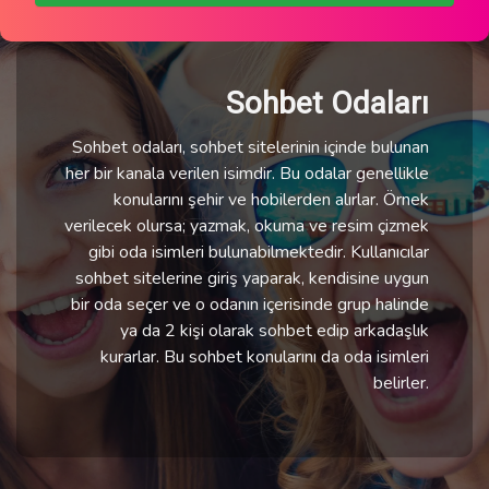
Sohbet Odaları
Sohbet odaları, sohbet sitelerinin içinde bulunan
her bir kanala verilen isimdir. Bu odalar genellikle
konularını şehir ve hobilerden alırlar. Örnek
verilecek olursa; yazmak, okuma ve resim çizmek
gibi oda isimleri bulunabilmektedir. Kullanıcılar
sohbet sitelerine giriş yaparak, kendisine uygun
bir oda seçer ve o odanın içerisinde grup halinde
ya da 2 kişi olarak sohbet edip arkadaşlık
kurarlar. Bu sohbet konularını da oda isimleri
belirler.