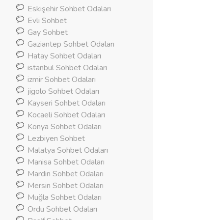
Eskişehir Sohbet Odaları
Evli Sohbet
Gay Sohbet
Gaziantep Sohbet Odaları
Hatay Sohbet Odaları
istanbul Sohbet Odaları
izmir Sohbet Odaları
jigolo Sohbet Odaları
Kayseri Sohbet Odaları
Kocaeli Sohbet Odaları
Konya Sohbet Odaları
Lezbiyen Sohbet
Malatya Sohbet Odaları
Manisa Sohbet Odaları
Mardin Sohbet Odaları
Mersin Sohbet Odaları
Muğla Sohbet Odaları
Ordu Sohbet Odaları