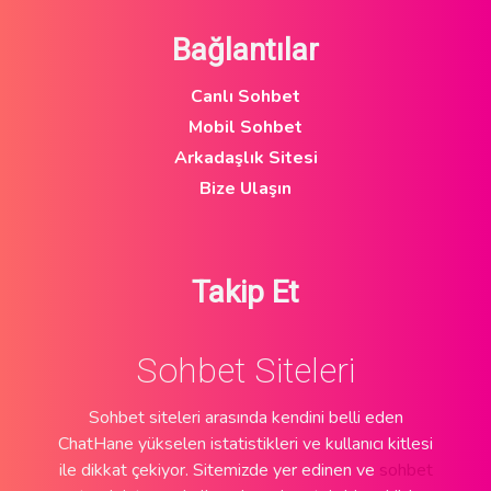
Bağlantılar
Canlı Sohbet
Mobil Sohbet
Arkadaşlık Sitesi
Bize Ulaşın
Takip Et
Sohbet Siteleri
Sohbet siteleri arasında kendini belli eden
ChatHane yükselen istatistikleri ve kullanıcı kitlesi
ile dikkat çekiyor. Sitemizde yer edinen ve
sohbet