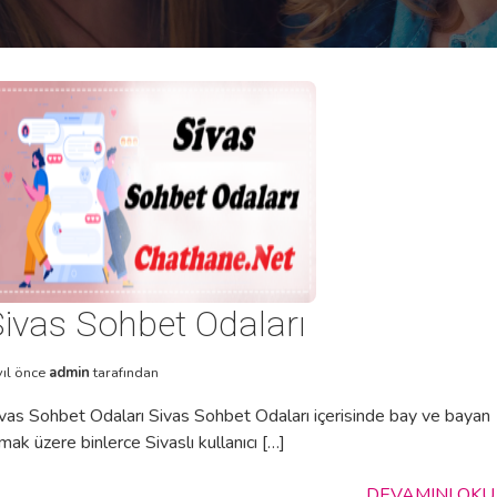
ivas Sohbet Odaları
yıl önce
admin
tarafından
vas Sohbet Odaları Sivas Sohbet Odaları içerisinde bay ve bayan
mak üzere binlerce Sivaslı kullanıcı […]
DEVAMINI OKU